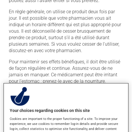
pouvez aussi l'avaler entier si vous préférez.
En règle générale, on utilise ce produit deux fois par
jour. Il est possible que votre pharmacien vous ait
indiqué un horaire différent qui est plus approprié pour
vous. Il est déconseillé de cesser brusquement de
prendre ce produit, surtout s'il a été utilisé durant
plusieurs semaines. Si vous voulez cesser de l'utiliser,
discutez-en avec votre pharmacien.
Pour maintenir ses effets bénéfiques, il doit être utilisé
de façon régulière et continue. Assurez-vous de ne
jamais en manquer. Ce médicament peut être irritant
pour l'estomac : prenez-le avec de la nourriture.
Essayez d'éviter les aliments irritants comme le café,
les mets épicés et l'alcool.
Évitez de prendre du pamplemousse ou du jus de
Your choices regarding cookies on this site
pamplemousse durant tout votre traitement. Le
pamplemousse peut sensiblement modifier l'effet de
Cookies are important to the proper functioning of a site. To improve your
experience, we use cookies to remember log-in details and provide secure
votre médicament. La prise d'alcool peut augmenter la
log-in, collect statistics to optimise site functionality, and deliver content
toxicité du médicament. Il est recommandé d'éviter ou