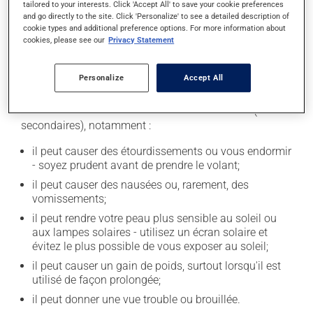
tailored to your interests. Click 'Accept All' to save your cookie preferences
de limiter la consommation d'alcool durant le
and go directly to the site. Click 'Personalize' to see a detailed description of
traitement.
cookie types and additional preference options. For more information about
cookies, please see our
Privacy Statement
Effets indésirables
Personalize
Accept All
En plus de ses effets recherchés, ce produit peut à
l'occasion entraîner certains effets indésirables (effets
secondaires), notamment :
il peut causer des étourdissements ou vous endormir
- soyez prudent avant de prendre le volant;
il peut causer des nausées ou, rarement, des
vomissements;
il peut rendre votre peau plus sensible au soleil ou
aux lampes solaires - utilisez un écran solaire et
évitez le plus possible de vous exposer au soleil;
il peut causer un gain de poids, surtout lorsqu'il est
utilisé de façon prolongée;
il peut donner une vue trouble ou brouillée.