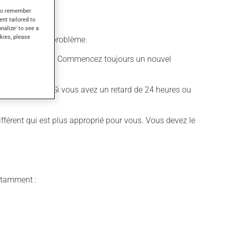
s to remember
ent tailored to
onalize' to see a
kies, please
ourriture, sans problème.
rimés sont placés. Commencez toujours un nouvel
me d'habitude. Si vous avez un retard de 24 heures ou
différent qui est plus approprié pour vous. Vous devez le
notamment :