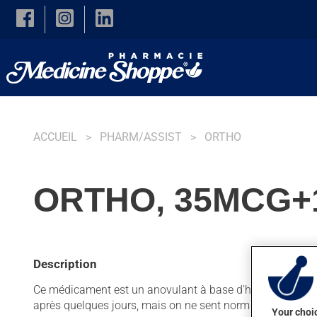
Skip to main content
ACCUEIL
PHARM/ASSIST
ORTHO
ORTHO, 35MCG+1
Description
Ce médicament est un anovulant à base d'hormones. Habitue
après quelques jours, mais on ne sent normalement pas 
Your choic