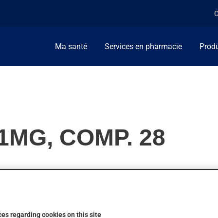
C
Ma santé
Services en pharmacie
Produ
MG, COMP. 28
llement, on l'utilise pour prévenir la grossesse. On l'emploie au
son action.
es regarding cookies on this site