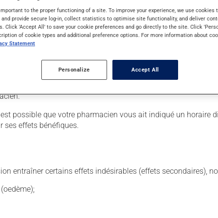
important to the proper functioning of a site. To improve your experience, we use cookie
s and provide secure log-in, collect statistics to optimise site functionality, and deliver cont
s. Click 'Accept All' to save your cookie preferences and go directly to the site. Click 'Pers
cription of cookie types and additional preference options. For more information about coo
dre chaque jour à la même heure. Il peut être pris avec ou sans n
vacy Statement
ier. Il est important de respecter l'ordre dans lequel les comp
Personalize
Accept All
 constatez puis continuez à prendre une dose à chaque jour com
acien.
 Il est possible que votre pharmacien vous ait indiqué un horaire 
r ses effets bénéfiques.
sion entraîner certains effets indésirables (effets secondaires), 
e (oedème);