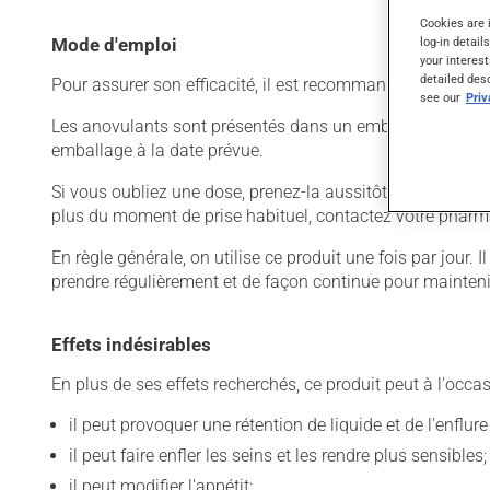
Cookies are 
log-in detail
Mode d'emploi
your interest
detailed des
Pour assurer son efficacité, il est recommandé de le pren
see our
Pri
Les anovulants sont présentés dans un emballage particul
emballage à la date prévue.
Si vous oubliez une dose, prenez-la aussitôt que vous le
plus du moment de prise habituel, contactez votre pharm
En règle générale, on utilise ce produit une fois par jour.
prendre régulièrement et de façon continue pour mainteni
Effets indésirables
En plus de ses effets recherchés, ce produit peut à l'occa
il peut provoquer une rétention de liquide et de l'enflur
il peut faire enfler les seins et les rendre plus sensibles;
il peut modifier l'appétit;