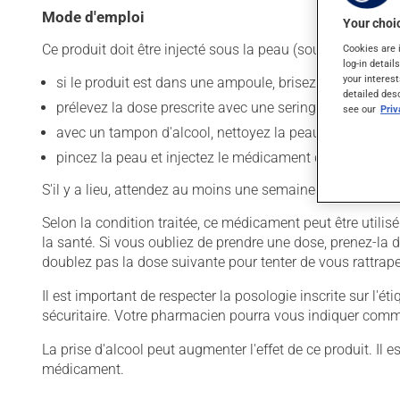
Mode d'emploi
Your choic
Ce produit doit être injecté sous la peau (sous-cutanée) :
Cookies are 
log-in detail
your interest
si le produit est dans une ampoule, brisez l'embout - s'i
detailed des
prélevez la dose prescrite avec une seringue;
see our
Pri
avec un tampon d'alcool, nettoyez la peau où se fera l'i
pincez la peau et injectez le médicament dans le repli 
S'il y a lieu, attendez au moins une semaine avant d'inj
Selon la condition traitée, ce médicament peut être utili
la santé. Si vous oubliez de prendre une dose, prenez-la 
doublez pas la dose suivante pour tenter de vous rattrape
Il est important de respecter la posologie inscrite sur l'é
sécuritaire. Votre pharmacien pourra vous indiquer comme
La prise d'alcool peut augmenter l'effet de ce produit. Il
médicament.