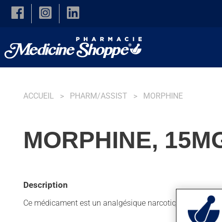
Skip to main content
ACCUEIL
PHARM/ASSIST
MORPHINE
MORPHINE, 15MG
Description
Ce médicament est un analgésique narcotique. Habituellem