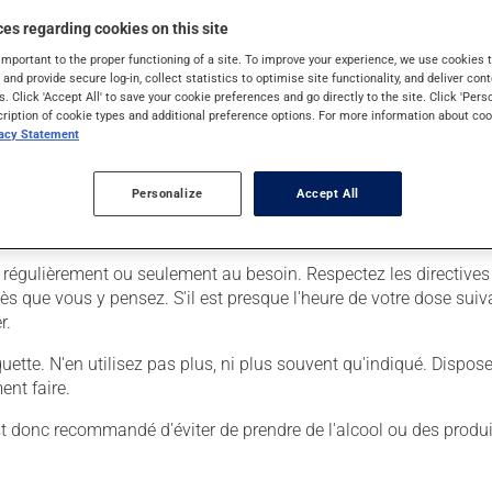
es regarding cookies on this site
important to the proper functioning of a site. To improve your experience, we use cookie
s and provide secure log-in, collect statistics to optimise site functionality, and deliver cont
s. Click 'Accept All' to save your cookie preferences and go directly to the site. Click 'Pers
l est dans une fiole, nettoyez l'embout à l'alcool;
cription of cookie types and additional preference options. For more information about coo
vacy Statement
njection;
ainsi formé.
Personalize
Accept All
ecter de nouveau une dose au même endroit.
sé régulièrement ou seulement au besoin. Respectez les directives
dès que vous y pensez. S'il est presque l'heure de votre dose sui
r.
tiquette. N'en utilisez pas plus, ni plus souvent qu'indiqué. Dispo
nt faire.
 est donc recommandé d'éviter de prendre de l'alcool ou des produ