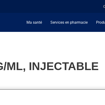
C
Ma santé
Services en pharmacie
Produ
/ML, INJECTABLE
ent, on l'utilise pour la douleur. On peut sentir son action en 