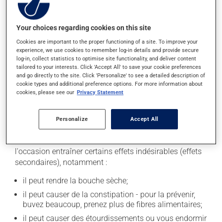
l'étiquette. N'en utilisez pas plus, ni plus souvent
qu'indiqué. Disposez des seringues et aiguilles
Your choices regarding cookies on this site
souillées de façon sécuritaire. Votre pharmacien pourra
vous indiquer comment faire.
Cookies are important to the proper functioning of a site. To improve your
experience, we use cookies to remember log-in details and provide secure
log-in, collect statistics to optimise site functionality, and deliver content
La prise d'alcool peut augmenter l'effet de ce produit. Il
tailored to your interests. Click 'Accept All' to save your cookie preferences
est donc recommandé d'éviter de prendre de l'alcool ou
and go directly to the site. Click 'Personalize' to see a detailed description of
des produits qui en contiennent pendant que vous
cookie types and additional preference options. For more information about
cookies, please see our
Privacy Statement
utilisez ce médicament.
Personalize
Accept All
Effets indésirables
En plus de ses effets recherchés, ce produit peut à
l'occasion entraîner certains effets indésirables (effets
secondaires), notamment :
il peut rendre la bouche sèche;
il peut causer de la constipation - pour la prévenir,
buvez beaucoup, prenez plus de fibres alimentaires;
il peut causer des étourdissements ou vous endormir