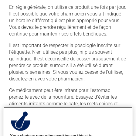
En règle générale, on utilise ce produit une fois par jour.
Il est possible que votre pharmacien vous ait indiqué
un horaire différent qui est plus approprié pour vous.
Vous devez le prendre régulièrement et de façon
continue pour maintenir ses effets bénéfiques.
Il est important de respecter la posologie inscrite sur
l'étiquette. N'en utilisez pas plus, ni plus souvent
qu'indiqué. Il est déconseillé de cesser brusquement de
prendre ce produit, surtout s'il a été utilisé durant
plusieurs semaines. Si vous voulez cesser de l'utiliser,
discutez-en avec votre pharmacien.
Ce médicament peut être irritant pour l'estomac :
prenez-le avec de la nourriture. Essayez d'éviter les
aliments irritants comme le café, les mets épicés et
l'alcool. La prise d'alcool peut augmenter l'effet de ce
produit. Il est donc recommandé d'éviter de prendre de
l'alcool ou des produits qui en contiennent pendant
que vous utilisez ce médicament.
Your choices regarding cookies on this site