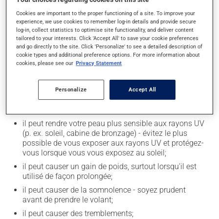
Cookies are important to the proper functioning of a site. To improve your
Effets indésirables
experience, we use cookies to remember log-in details and provide secure
log-in, collect statistics to optimise site functionality, and deliver content
En plus de ses effets recherchés, ce produit peut à
tailored to your interests. Click 'Accept All' to save your cookie preferences
and go directly to the site. Click 'Personalize' to see a detailed description of
l'occasion entraîner certains effets indésirables (effets
cookie types and additional preference options. For more information about
secondaires), notamment :
cookies, please see our
Privacy Statement
il peut causer de la constipation - pour la prévenir,
buvez beaucoup, prenez plus de fibres alimentaires;
Personalize
Accept All
il peut causer des nausées ou, rarement, des
vomissements;
il peut rendre votre peau plus sensible aux rayons UV
(p. ex. soleil, cabine de bronzage) - évitez le plus
possible de vous exposer aux rayons UV et protégez-
vous lorsque vous vous exposez au soleil;
il peut causer un gain de poids, surtout lorsqu'il est
utilisé de façon prolongée;
il peut causer de la somnolence - soyez prudent
avant de prendre le volant;
il peut causer des tremblements;