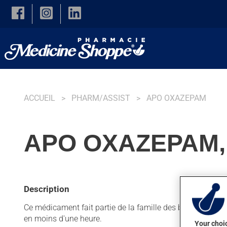
Skip to main content
ACCUEIL
PHARM/ASSIST
APO OXAZEPAM
APO OXAZEPAM,
Description
Ce médicament fait partie de la famille des benzodiazépine
en moins d'une heure.
Your choic