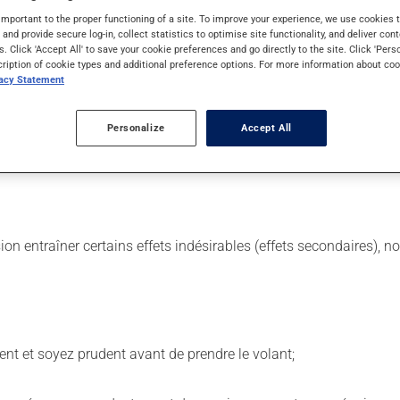
important to the proper functioning of a site. To improve your experience, we use cookie
s and provide secure log-in, collect statistics to optimise site functionality, and deliver cont
s. Click 'Accept All' to save your cookie preferences and go directly to the site. Click 'Pers
cription of cookie types and additional preference options. For more information about coo
quelles on l'utilise. Selon les circonstances, il peut être utili
vacy Statement
(le) de la santé. Il est déconseillé de cesser brusquement de pren
 avec votre pharmacien.
Personalize
Accept All
ns égard aux repas ou aux collations. La prise d'alcool peut a
sion entraîner certains effets indésirables (effets secondaires), 
ent et soyez prudent avant de prendre le volant;