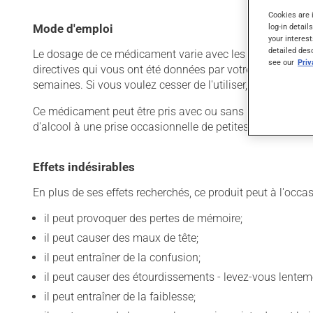
Cookies are 
log-in detail
Mode d'emploi
your interest
detailed des
Le dosage de ce médicament varie avec les raisons pour les
see our
Pri
directives qui vous ont été données par votre professionnel
semaines. Si vous voulez cesser de l'utiliser, discutez-en
Ce médicament peut être pris avec ou sans nourriture, sa
d'alcool à une prise occasionnelle de petites quantités.
Effets indésirables
En plus de ses effets recherchés, ce produit peut à l'occa
il peut provoquer des pertes de mémoire;
il peut causer des maux de tête;
il peut entraîner de la confusion;
il peut causer des étourdissements - levez-vous lentem
il peut entraîner de la faiblesse;