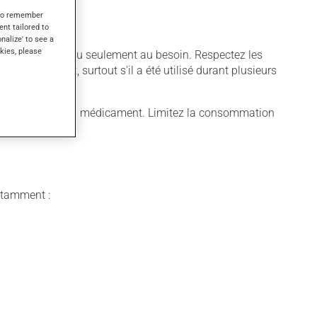
s to remember
ent tailored to
onalize' to see a
kies, please
sé régulièrement ou seulement au besoin. Respectez les
dre ce produit, surtout s'il a été utilisé durant plusieurs
ugmenter l'effet du médicament. Limitez la consommation
notamment :