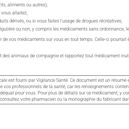
s, aliments ou autres);
 vous allaitez;
s dérivés, ou si vous faites l'usage de drogues récréatives;
ulière ou non, y compris les médicaments sans ordonnance, les 
our de vos médicaments sur vous en tout temps. Celle-ci pourrait ê
 des animaux de compagnie et rapportez tout médicament inutil
cale est fourni par Vigilance Santé. Ce document est un résumé 
ls de vos professionnels de la santé, car les renseignements con
 adéquat pour vous. Pour plus de détails sur ce médicament, y co
s, consultez votre pharmacien ou la monographie du fabricant d