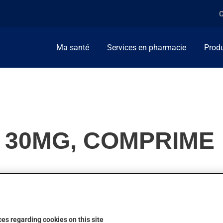
C
Ma santé
Services en pharmacie
Produ
 30MG, COMPRIME
s. Habituellement, on l'utilise pour combattre la nervosité et l'
es regarding cookies on this site