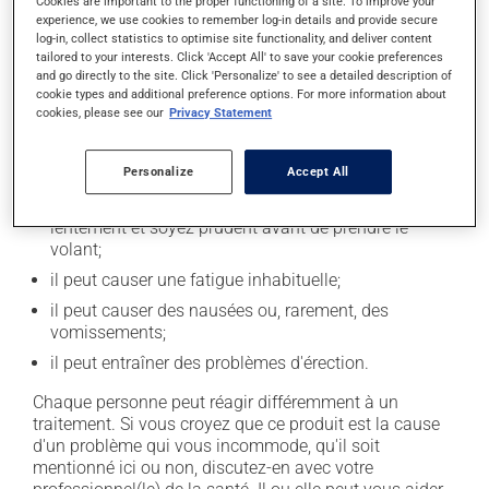
Cookies are important to the proper functioning of a site. To improve your
experience, we use cookies to remember log-in details and provide secure
En plus de ses effets recherchés, ce produit peut à
log-in, collect statistics to optimise site functionality, and deliver content
l'occasion entraîner certains effets indésirables (effets
tailored to your interests. Click 'Accept All' to save your cookie preferences
and go directly to the site. Click 'Personalize' to see a detailed description of
secondaires), notamment :
cookie types and additional preference options. For more information about
cookies, please see our
Privacy Statement
il peut entraîner des modifications de l'humeur et
parfois déclencher une dépression;
Personalize
Accept All
il peut causer de la diarrhée;
il peut causer des étourdissements - levez-vous
lentement et soyez prudent avant de prendre le
volant;
il peut causer une fatigue inhabituelle;
il peut causer des nausées ou, rarement, des
vomissements;
il peut entraîner des problèmes d'érection.
Chaque personne peut réagir différemment à un
traitement. Si vous croyez que ce produit est la cause
d'un problème qui vous incommode, qu'il soit
mentionné ici ou non, discutez-en avec votre