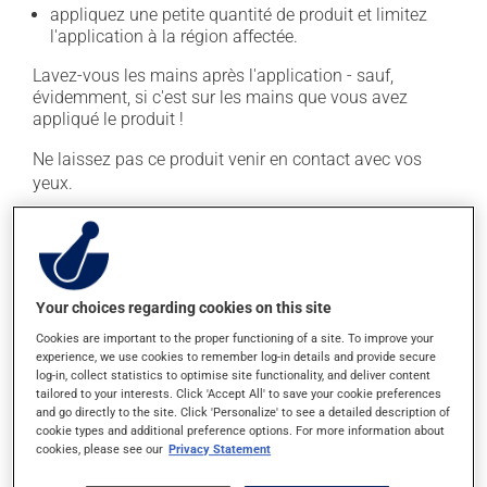
appliquez une petite quantité de produit et limitez
l'application à la région affectée.
Lavez-vous les mains après l'application - sauf,
évidemment, si c'est sur les mains que vous avez
appliqué le produit !
Ne laissez pas ce produit venir en contact avec vos
yeux.
En règle générale, on utilise ce produit trois fois par
jour. Il est possible que votre pharmacien vous ait
indiqué un horaire différent qui est plus approprié pour
vous. Ne cessez pas de l'appliquer dès qu'une
Your choices regarding cookies on this site
amélioration est visible. Continuez pour la durée de
Cookies are important to the proper functioning of a site. To improve your
traitement indiquée.
experience, we use cookies to remember log-in details and provide secure
log-in, collect statistics to optimise site functionality, and deliver content
Il est important de respecter la posologie inscrite sur
tailored to your interests. Click 'Accept All' to save your cookie preferences
l'étiquette. N'en utilisez pas plus, ni plus souvent
and go directly to the site. Click 'Personalize' to see a detailed description of
qu'indiqué.
cookie types and additional preference options. For more information about
cookies, please see our
Privacy Statement