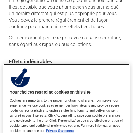
En règle générale, on utilise ce produit une fois par jour.
Il est possible que votre pharmacien vous ait indiqué
un horaire différent qui est plus approprié pour vous.
Vous devez le prendre régulièrement et de façon
continue pour maintenir ses effets bénéfiques.
Ce médicament peut être pris avec ou sans nourriture,
sans égard aux repas ou aux collations.
Effets indésirables
Ce produit est généralement bien toléré et il est rare
que des effets secondaires soient rapportés par ceux
qui l'utilisent. À l'occasion, des réactions mineures
peuvent survenir, mais elles disparaissent d'elles-
Your choices regarding cookies on this site
mêmes rapidement, sans intervention. Si vous croyez
Cookies are important to the proper functioning of a site. To improve your
que ce produit est la cause d'un problème qui vous
experience, we use cookies to remember log-in details and provide secure
log-in, collect statistics to optimise site functionality, and deliver content
incommode, n'hésitez pas à en parler avec vos
tailored to your interests. Click 'Accept All' to save your cookie preferences
professionnels de la santé. Ils pourront vous aider à
and go directly to the site. Click 'Personalize' to see a detailed description of
déterminer si votre traitement en est la source et, au
cookie types and additional preference options. For more information about
besoin, vous aider à bien gérer la situation.
cookies, please see our
Privacy Statement