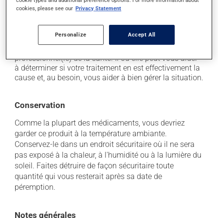
il peut donner une couleur rose-brun à l'urine.
cookies, please see our
Privacy Statement
Chaque personne peut réagir différemment à un
traitement. Si vous croyez que ce produit est la cause
Personalize
Accept All
d'un problème qui vous incommode, qu'il soit
mentionné ici ou non, discutez-en avec votre
professionnel(le) de la santé. Il ou elle peut vous aider
à déterminer si votre traitement en est effectivement la
cause et, au besoin, vous aider à bien gérer la situation.
Conservation
Comme la plupart des médicaments, vous devriez
garder ce produit à la température ambiante.
Conservez-le dans un endroit sécuritaire où il ne sera
pas exposé à la chaleur, à l'humidité ou à la lumière du
soleil. Faites détruire de façon sécuritaire toute
quantité qui vous resterait après sa date de
péremption.
Notes générales