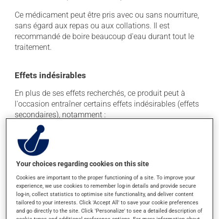
Ce médicament peut être pris avec ou sans nourriture,
sans égard aux repas ou aux collations. Il est
recommandé de boire beaucoup d'eau durant tout le
traitement.
Effets indésirables
En plus de ses effets recherchés, ce produit peut à
l'occasion entraîner certains effets indésirables (effets
secondaires), notamment :
il peut provoquer des maux de ventre, des crampes;
il peut causer de la diarrhée;
il peut entraîner de la faiblesse;
Your choices regarding cookies on this site
il peut causer des nausées ou, rarement, des
Cookies are important to the proper functioning of a site. To improve your
vomissements;
experience, we use cookies to remember log-in details and provide secure
log-in, collect statistics to optimise site functionality, and deliver content
il peut causer des irritations ou des démangeaisons
tailored to your interests. Click 'Accept All' to save your cookie preferences
rectales;
and go directly to the site. Click 'Personalize' to see a detailed description of
cookie types and additional preference options. For more information about