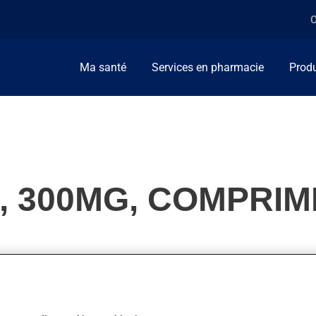
C
Ma santé
Services en pharmacie
Produ
, 300MG, COMPRIM
en (AINS). Habituellement, on l'utilise pour la douleur ou pour r
 d'autres indications. On peut sentir son action en moins d'une h