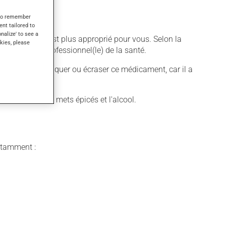
s to remember
ent tailored to
onalize' to see a
e différent qui est plus approprié pour vous. Selon la
kies, please
es par votre professionnel(le) de la santé.
 déconseillé de croquer ou écraser ce médicament, car il a
mme le café, les mets épicés et l'alcool.
notamment :