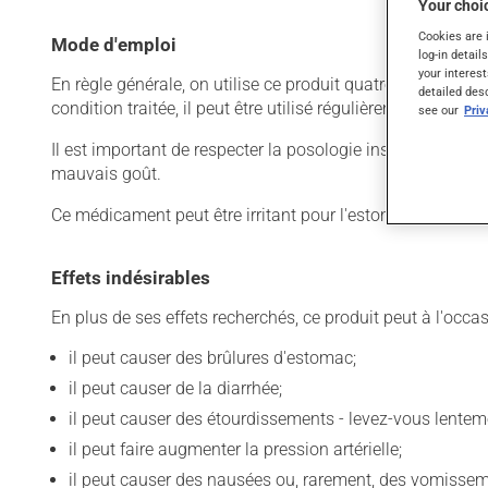
Your choic
Cookies are 
Mode d'emploi
log-in detail
your interest
En règle générale, on utilise ce produit quatre fois par jo
detailed des
condition traitée, il peut être utilisé régulièrement ou se
see our
Pri
Il est important de respecter la posologie inscrite sur l'ét
mauvais goût.
Ce médicament peut être irritant pour l'estomac : prenez-le
Effets indésirables
En plus de ses effets recherchés, ce produit peut à l'occa
il peut causer des brûlures d'estomac;
il peut causer de la diarrhée;
il peut causer des étourdissements - levez-vous lentem
il peut faire augmenter la pression artérielle;
il peut causer des nausées ou, rarement, des vomissem