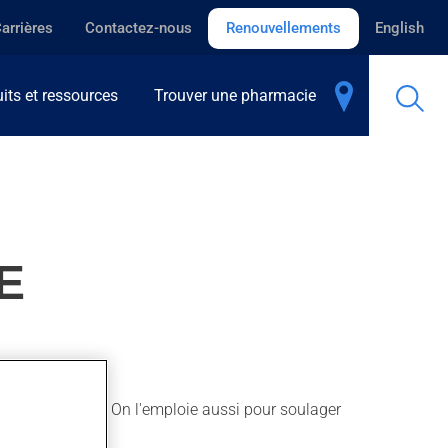
arrières
Contactez-nous
Renouvellements
English
its et ressources
Trouver une pharmacie
E
éduire la fièvre. On l'emploie aussi pour soulager
eure.