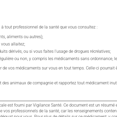
 à tout professionnel de la santé que vous consultez :
s, aliments ou autres);
 vous allaitez;
s dérivés, ou si vous faites l'usage de drogues récréatives;
ulière ou non, y compris les médicaments sans ordonnance, les 
our de vos médicaments sur vous en tout temps. Celle-ci pourrait ê
 des animaux de compagnie et rapportez tout médicament inutil
cale est fourni par Vigilance Santé. Ce document est un résumé 
ls de vos professionnels de la santé, car les renseignements con
 adéquat pour vous. Pour plus de détails sur ce médicament, y co