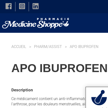
Skip to main content
ACCUEIL
PHARM/ASSIST
APO IBUPROFEN
APO IBUPROFEN
Description
Ce médicament contient un anti-inflammatoire non stéroïdi
l'arthrose, pour les douleurs menstruelles, ainsi que pour