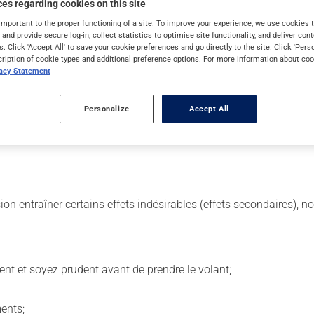
es regarding cookies on this site
important to the proper functioning of a site. To improve your experience, we use cookie
s and provide secure log-in, collect statistics to optimise site functionality, and deliver cont
s. Click 'Accept All' to save your cookie preferences and go directly to the site. Click 'Pers
ur. Il est possible que votre pharmacien vous ait indiqué un horair
cription of cookie types and additional preference options. For more information about coo
ulement au besoin. Respectez les directives qui vous ont été donné
vacy Statement
iquette. N'en utilisez pas plus, ni plus souvent qu'indiqué. Il est
Personalize
Accept All
 avec de la nourriture. Essayez d'éviter les aliments irritants co
sion entraîner certains effets indésirables (effets secondaires), 
ent et soyez prudent avant de prendre le volant;
ents;