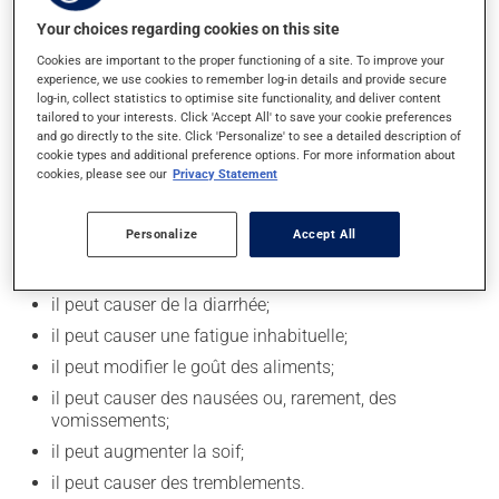
Il est recommandé de boire beaucoup d'eau durant tout
Your choices regarding cookies on this site
le traitement. Il est recommandé de consommer de
l'alcool avec modération. Afin de savoir quelle quantité
Cookies are important to the proper functioning of a site. To improve your
experience, we use cookies to remember log-in details and provide secure
d'alcool vous est permise, veuillez en discuter avec
log-in, collect statistics to optimise site functionality, and deliver content
votre professionnel(le) de la santé.
tailored to your interests. Click 'Accept All' to save your cookie preferences
and go directly to the site. Click 'Personalize' to see a detailed description of
cookie types and additional preference options. For more information about
Effets indésirables
cookies, please see our
Privacy Statement
En plus de ses effets recherchés, ce produit peut à
Personalize
Accept All
l'occasion entraîner certains effets indésirables (effets
secondaires), notamment :
il peut causer de la diarrhée;
il peut causer une fatigue inhabituelle;
il peut modifier le goût des aliments;
il peut causer des nausées ou, rarement, des
vomissements;
il peut augmenter la soif;
il peut causer des tremblements.