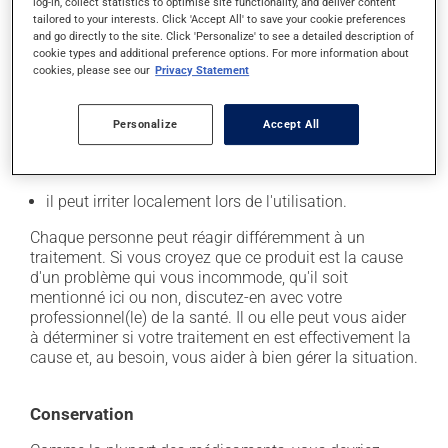
l'étiquette. N'en utilisez pas plus, ni plus souvent
log-in, collect statistics to optimise site functionality, and deliver content
tailored to your interests. Click 'Accept All' to save your cookie preferences
qu'indiqué.
and go directly to the site. Click 'Personalize' to see a detailed description of
cookie types and additional preference options. For more information about
cookies, please see our
Privacy Statement
Effets indésirables
En plus de ses effets recherchés, ce produit peut à
Personalize
Accept All
l'occasion entraîner certains effets indésirables (effets
secondaires), notamment :
il peut irriter localement lors de l'utilisation.
Chaque personne peut réagir différemment à un
traitement. Si vous croyez que ce produit est la cause
d'un problème qui vous incommode, qu'il soit
mentionné ici ou non, discutez-en avec votre
professionnel(le) de la santé. Il ou elle peut vous aider
à déterminer si votre traitement en est effectivement la
cause et, au besoin, vous aider à bien gérer la situation.
Conservation