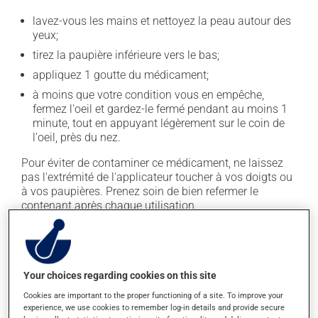
lavez-vous les mains et nettoyez la peau autour des
yeux;
tirez la paupière inférieure vers le bas;
appliquez 1 goutte du médicament;
à moins que votre condition vous en empêche,
fermez l'oeil et gardez-le fermé pendant au moins 1
minute, tout en appuyant légèrement sur le coin de
l'oeil, près du nez.
Pour éviter de contaminer ce médicament, ne laissez
pas l'extrémité de l'applicateur toucher à vos doigts ou
à vos paupières. Prenez soin de bien refermer le
contenant après chaque utilisation.
En règle générale, on utilise ce produit quatre fois par
jour. Il est possible que votre pharmacien vous ait
indiqué un horaire différent qui est plus approprié pour
Your choices regarding cookies on this site
vous. Habituellement, on ne l'utilise qu'au besoin.
Cookies are important to the proper functioning of a site. To improve your
Il est important de respecter la posologie inscrite sur
experience, we use cookies to remember log-in details and provide secure