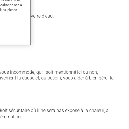
ent tailored to
onalize' to see a
kies, please
pas et un grand verre d'eau.
notamment :
vous incommode, qu'il soit mentionné ici ou non,
tivement la cause et, au besoin, vous aider à bien gérer la
t sécuritaire où il ne sera pas exposé à la chaleur, à
 péremption.