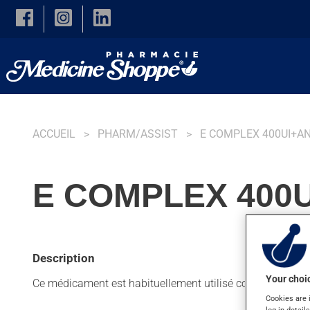
Skip to main content
ACCUEIL
PHARM/ASSIST
E COMPLEX 400UI+AN
E COMPLEX 400U
Description
Your choic
Ce médicament est habituellement utilisé comme supplé
Cookies are 