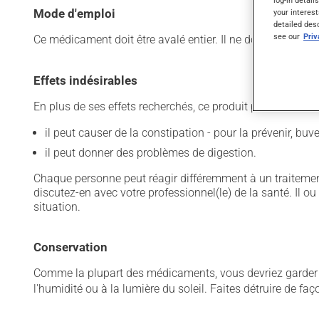
log-in detail
Mode d'emploi
your interest
detailed des
see our
Pri
Ce médicament doit être avalé entier. Il ne doit pas être 
Effets indésirables
En plus de ses effets recherchés, ce produit peut à l'occa
il peut causer de la constipation - pour la prévenir, bu
il peut donner des problèmes de digestion.
Chaque personne peut réagir différemment à un traitement
discutez-en avec votre professionnel(le) de la santé. Il ou
situation.
Conservation
Comme la plupart des médicaments, vous devriez garder ce
l'humidité ou à la lumière du soleil. Faites détruire de fa