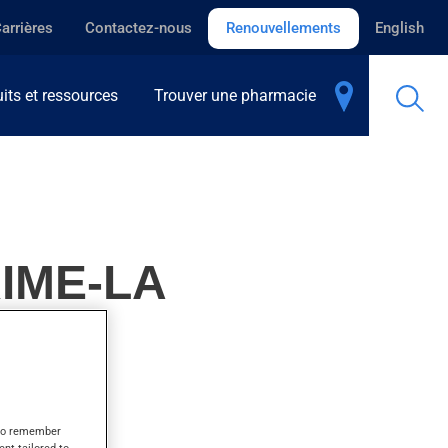
arrières
Contactez-nous
Renouvellements
English
its et ressources
Trouver une pharmacie
IME-LA
s to remember