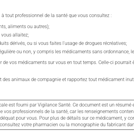
 à tout professionnel de la santé que vous consultez :
s, aliments ou autres);
 vous allaitez;
s dérivés, ou si vous faites l'usage de drogues récréatives;
ulière ou non, y compris les médicaments sans ordonnance, les 
our de vos médicaments sur vous en tout temps. Celle-ci pourrait ê
 des animaux de compagnie et rapportez tout médicament inutil
cale est fourni par Vigilance Santé. Ce document est un résumé 
ls de vos professionnels de la santé, car les renseignements con
 adéquat pour vous. Pour plus de détails sur ce médicament, y co
s, consultez votre pharmacien ou la monographie du fabricant d