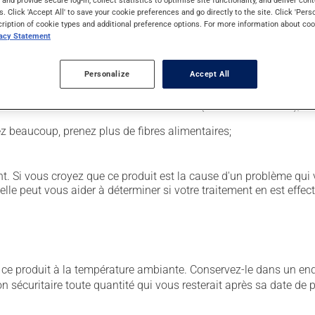
s and provide secure log-in, collect statistics to optimise site functionality, and deliver cont
s. Click 'Accept All' to save your cookie preferences and go directly to the site. Click 'Pers
cription of cookie types and additional preference options. For more information about coo
vacy Statement
coupé, croqué ou écrasé. Ce médicament doit être pris avec un re
Personalize
Accept All
sion entraîner certains effets indésirables (effets secondaires), 
vez beaucoup, prenez plus de fibres alimentaires;
. Si vous croyez que ce produit est la cause d'un problème qui 
 elle peut vous aider à déterminer si votre traitement en est effec
 produit à la température ambiante. Conservez-le dans un endroi
çon sécuritaire toute quantité qui vous resterait après sa date de