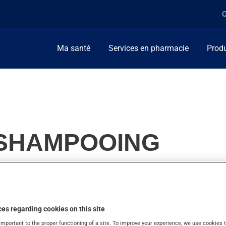
C
Ma santé
Services en pharmacie
Produ
, SHAMPOOING
e séborrhéique ou pour les pellicules.
es regarding cookies on this site
important to the proper functioning of a site. To improve your experience, we use cookie