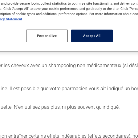
s and provide secure log-in, collect statistics to optimise site functionality, and deliver cont
s. Click 'Accept All' to save your cookie preferences and go directly to the site. Click 'Pers
cription of cookie types and additional preference options. For more information about coo
vacy Statement
Personalize
Accept All
sser;
aver les cheveux avec un shampooing non médicamenteux (si dési
aine. Il est possible que votre pharmacien vous ait indiqué un hor
iquette. N'en utilisez pas plus, ni plus souvent qu'indiqué.
sion entraîner certains effets indésirables (effets secondaires), 