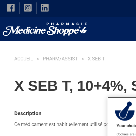
Skip to main content
ACCUEIL
PHARM/ASSIST
X SEB T
X SEB T, 10+4%
Description
Ce médicament est habituellement utilisé pour la dermatit
Your choic
Cookies are 