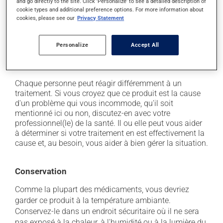
and go directly to the site. Click 'Personalize' to see a detailed description of
il peut causer un développement exagéré du système
cookie types and additional preference options. For more information about
pileux;
cookies, please see our
Privacy Statement
il peut provoquer une rétention de liquide et de
l'enflure (oedème);
Personalize
Accept All
il peut entraîner une accélération du rythme
cardiaque.
Chaque personne peut réagir différemment à un
traitement. Si vous croyez que ce produit est la cause
d'un problème qui vous incommode, qu'il soit
mentionné ici ou non, discutez-en avec votre
professionnel(le) de la santé. Il ou elle peut vous aider
à déterminer si votre traitement en est effectivement la
cause et, au besoin, vous aider à bien gérer la situation.
Conservation
Comme la plupart des médicaments, vous devriez
garder ce produit à la température ambiante.
Conservez-le dans un endroit sécuritaire où il ne sera
pas exposé à la chaleur, à l'humidité ou à la lumière du