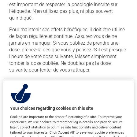
est important de respecter la posologie inscrite sur
l'étiquette. N'en utilisez pas plus, ni plus souvent
qu'indiqué.
Pour maintenir ses effets bénéfiques, il doit être utilisé
de façon régulière et continue. Assurez-vous de ne
jamais en manquer. Si vous oubliez de prendre une
dose, prenez-la dès que vous y pensez. S'il est presque
l'heure de votre dose suivante, laissez simplement
tomber la dose oubliée. Ne doublez pas la dose
suivante pour tenter de vous rattraper.
Ce médicament peut être pris avec ou sans nourriture,
sans égard aux repas ou aux collations.
Effets indésirables
Your choices regarding cookies on this site
En plus de ses effets recherchés, ce produit peut à
Cookies are important to the proper functioning of a site. To improve your
experience, we use cookies to remember log-in details and provide secure
l'occasion entraîner certains effets indésirables (effets
log-in, collect statistics to optimise site functionality, and deliver content
secondaires), notamment :
tailored to your interests. Click 'Accept All' to save your cookie preferences