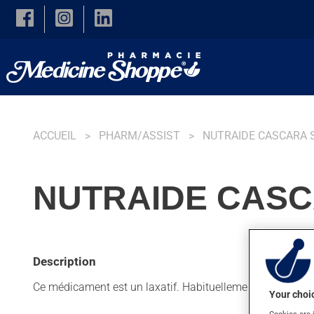
Skip to main content
ACCUEIL
PHARM/ASSIST
NUTRAIDE CASCARA
NUTRAIDE CASC
Description
Ce médicament est un laxatif. Habituellement, on l'utilis
Your choic