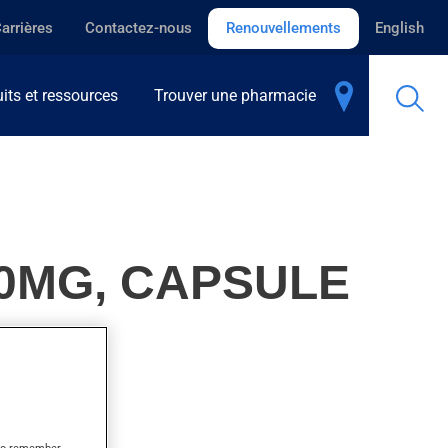
arrières
Contactez-nous
Renouvellements
English
its et ressources
Trouver une pharmacie
0MG, CAPSULE
lques heures.