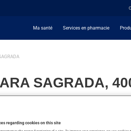
C
Ma santé
Services en pharmacie
Produ
 SAGRADA
ARA SAGRADA, 40
e pour soulager la constipation. On peut sentir son action en que
es regarding cookies on this site