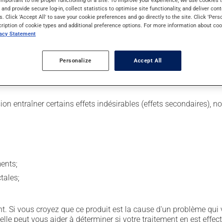
important to the proper functioning of a site. To improve your experience, we use cookie
s and provide secure log-in, collect statistics to optimise site functionality, and deliver cont
s. Click 'Accept All' to save your cookie preferences and go directly to the site. Click 'Pers
cription of cookie types and additional preference options. For more information about coo
 Il est possible que votre pharmacien vous ait indiqué un horaire 
vacy Statement
ns égard aux repas ou aux collations. Il est recommandé de boir
Personalize
Accept All
sion entraîner certains effets indésirables (effets secondaires), 
ents;
tales;
. Si vous croyez que ce produit est la cause d'un problème qui 
 elle peut vous aider à déterminer si votre traitement en est effec