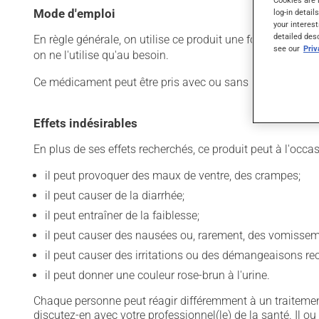
Cookies are 
Mode d'emploi
log-in detail
your interest
detailed des
En règle générale, on utilise ce produit une fois par jour.
see our
Pri
on ne l'utilise qu'au besoin.
Ce médicament peut être pris avec ou sans nourriture, sa
Effets indésirables
En plus de ses effets recherchés, ce produit peut à l'occa
il peut provoquer des maux de ventre, des crampes;
il peut causer de la diarrhée;
il peut entraîner de la faiblesse;
il peut causer des nausées ou, rarement, des vomissem
il peut causer des irritations ou des démangeaisons rec
il peut donner une couleur rose-brun à l'urine.
Chaque personne peut réagir différemment à un traitement
discutez-en avec votre professionnel(le) de la santé. Il ou