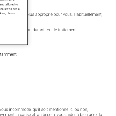
s to remember
ent tailored to
onalize' to see a
kies, please
différent qui est plus approprié pour vous. Habituellement,
e beaucoup d'eau durant tout le traitement.
notamment :
vous incommode, qu'il soit mentionné ici ou non,
tivement la cause et, au besoin, vous aider à bien gérer la