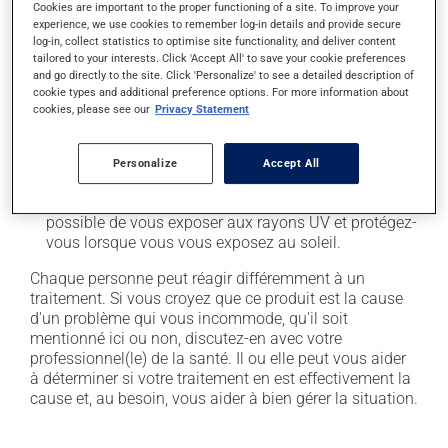
Cookies are important to the proper functioning of a site. To improve your
experience, we use cookies to remember log-in details and provide secure
il peut causer des maux de tête;
log-in, collect statistics to optimise site functionality, and deliver content
il peut donner des problèmes de digestion;
tailored to your interests. Click 'Accept All' to save your cookie preferences
and go directly to the site. Click 'Personalize' to see a detailed description of
il peut causer des étourdissements - levez-vous
cookie types and additional preference options. For more information about
lentement et soyez prudent avant de prendre le
cookies, please see our
Privacy Statement
volant;
il peut faire augmenter la pression artérielle;
Personalize
Accept All
il peut rendre votre peau plus sensible aux rayons UV
(p. ex. soleil, cabine de bronzage) - évitez le plus
possible de vous exposer aux rayons UV et protégez-
vous lorsque vous vous exposez au soleil.
Chaque personne peut réagir différemment à un
traitement. Si vous croyez que ce produit est la cause
d'un problème qui vous incommode, qu'il soit
mentionné ici ou non, discutez-en avec votre
professionnel(le) de la santé. Il ou elle peut vous aider
à déterminer si votre traitement en est effectivement la
cause et, au besoin, vous aider à bien gérer la situation.