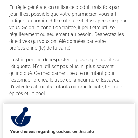
En règle générale, on utilise ce produit trois fois par
jour. Il est possible que votre pharmacien vous ait
indiqué un horaire différent qui est plus approprié pour
vous. Selon la condition traitée, il peut être utilisé
régulièrement ou seulement au besoin. Respectez les
directives qui vous ont été données par votre
professionnel(le) de la santé.
Il est important de respecter la posologie inscrite sur
l'étiquette. N'en utilisez pas plus, ni plus souvent
qu'indiqué. Ce médicament peut être irritant pour
l'estomac : prenez-le avec de la nourriture. Essayez
d'éviter les aliments irritants comme le café, les mets
épicés et l'alcool.
Effets indésirables
En plus de ses effets recherchés, ce produit peut à
l'occasion entraîner certains effets indésirables (effets
Your choices regarding cookies on this site
secondaires), notamment :