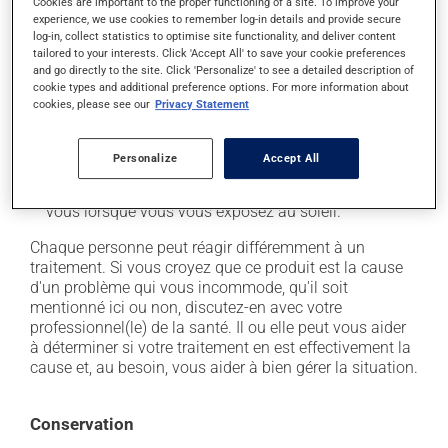
Cookies are important to the proper functioning of a site. To improve your
experience, we use cookies to remember log-in details and provide secure
il peut donner des problèmes de digestion;
log-in, collect statistics to optimise site functionality, and deliver content
tailored to your interests. Click 'Accept All' to save your cookie preferences
il peut causer des étourdissements - levez-vous
and go directly to the site. Click 'Personalize' to see a detailed description of
lentement et soyez prudent avant de prendre le
cookie types and additional preference options. For more information about
volant;
cookies, please see our
Privacy Statement
il peut faire augmenter la pression artérielle;
il peut rendre votre peau plus sensible aux rayons UV
Personalize
Accept All
(p. ex. soleil, cabine de bronzage) - évitez le plus
possible de vous exposer aux rayons UV et protégez-
vous lorsque vous vous exposez au soleil.
Chaque personne peut réagir différemment à un
traitement. Si vous croyez que ce produit est la cause
d'un problème qui vous incommode, qu'il soit
mentionné ici ou non, discutez-en avec votre
professionnel(le) de la santé. Il ou elle peut vous aider
à déterminer si votre traitement en est effectivement la
cause et, au besoin, vous aider à bien gérer la situation.
Conservation