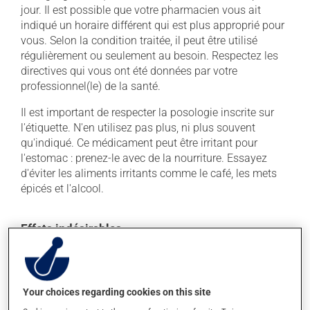
jour. Il est possible que votre pharmacien vous ait
indiqué un horaire différent qui est plus approprié pour
vous. Selon la condition traitée, il peut être utilisé
régulièrement ou seulement au besoin. Respectez les
directives qui vous ont été données par votre
professionnel(le) de la santé.
Il est important de respecter la posologie inscrite sur
l'étiquette. N'en utilisez pas plus, ni plus souvent
qu'indiqué. Ce médicament peut être irritant pour
l'estomac : prenez-le avec de la nourriture. Essayez
d'éviter les aliments irritants comme le café, les mets
épicés et l'alcool.
Effets indésirables
En plus de ses effets recherchés, ce produit peut à
l'occasion entraîner certains effets indésirables (effets
secondaires), notamment :
Your choices regarding cookies on this site
il peut causer des maux de tête;