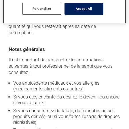
garder ce produit à la température ambiante.
Conservez-le dans un endroit sécuritaire où il ne sera
Personalize
Accept All
pas exposé à la chaleur, à l'humidité ou à la lumière du
soleil. Faites détruire de façon sécuritaire toute
quantité qui vous resterait après sa date de
péremption.
Notes générales
Il est important de transmettre les informations
suivantes à tout professionnel de la santé que vous
consultez :
Vos antécédents médicaux et vos allergies
(médicaments, aliments ou autres);
Si vous êtes enceinte ou désirez le devenir, ou encore
si vous allaitez;
Si vous consommez du tabac, du cannabis ou ses
produits dérivés, ou si vous faites l'usage de drogues
récréatives;