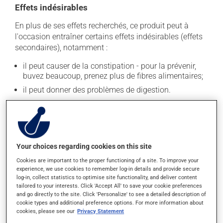
Effets indésirables
En plus de ses effets recherchés, ce produit peut à
l'occasion entraîner certains effets indésirables (effets
secondaires), notamment :
il peut causer de la constipation - pour la prévenir,
buvez beaucoup, prenez plus de fibres alimentaires;
il peut donner des problèmes de digestion.
Chaque personne peut réagir différemment à un
traitement. Si vous croyez que ce produit est la cause
d'un problème qui vous incommode, qu'il soit
mentionné ici ou non, discutez-en avec votre
Your choices regarding cookies on this site
professionnel(le) de la santé. Il ou elle peut vous aider
à déterminer si votre traitement en est effectivement la
Cookies are important to the proper functioning of a site. To improve your
cause et, au besoin, vous aider à bien gérer la situation.
experience, we use cookies to remember log-in details and provide secure
log-in, collect statistics to optimise site functionality, and deliver content
tailored to your interests. Click 'Accept All' to save your cookie preferences
and go directly to the site. Click 'Personalize' to see a detailed description of
Conservation
cookie types and additional preference options. For more information about
cookies, please see our
Privacy Statement
Comme la plupart des médicaments, vous devriez