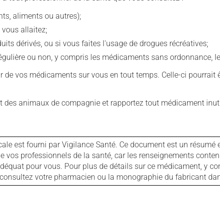
s, aliments ou autres);
 vous allaitez;
s dérivés, ou si vous faites l'usage de drogues récréatives;
ulière ou non, y compris les médicaments sans ordonnance, les 
our de vos médicaments sur vous en tout temps. Celle-ci pourrait ê
 des animaux de compagnie et rapportez tout médicament inutil
cale est fourni par Vigilance Santé. Ce document est un résumé 
ls de vos professionnels de la santé, car les renseignements con
 adéquat pour vous. Pour plus de détails sur ce médicament, y co
s, consultez votre pharmacien ou la monographie du fabricant d