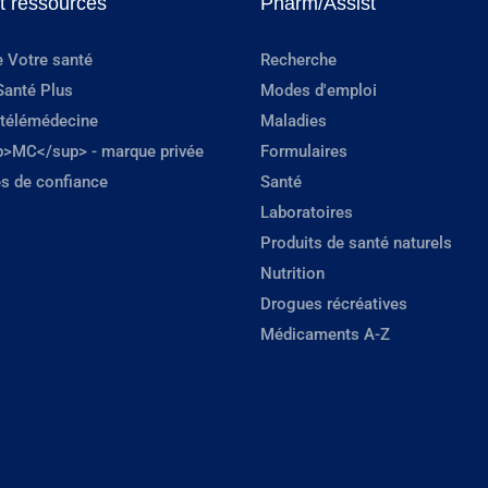
et ressources
Pharm/Assist
e Votre santé
Recherche
Santé Plus
Modes d'emploi
 télémédecine
Maladies
p>MC</sup> - marque privée
Formulaires
s de confiance
Santé
Laboratoires
Produits de santé naturels
Nutrition
Drogues récréatives
Médicaments A-Z