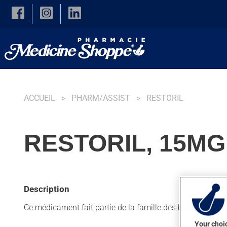
Skip to main content
ACCUEIL
PHARM/ASSIST
RESTORIL
RESTORIL, 15MG
Description
Ce médicament fait partie de la famille des benzodiazépin
Your choic