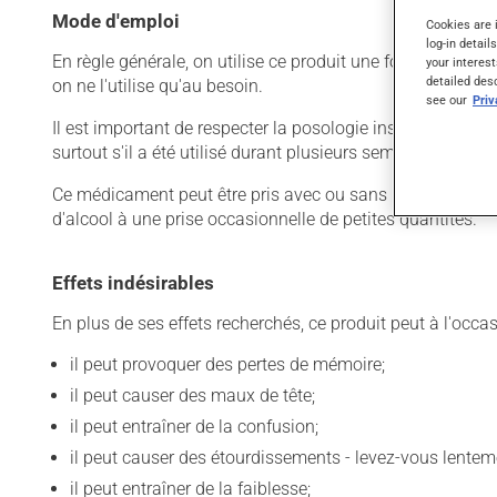
Mode d'emploi
Cookies are 
log-in detail
En règle générale, on utilise ce produit une fois par jour.
your interest
detailed des
on ne l'utilise qu'au besoin.
see our
Pri
Il est important de respecter la posologie inscrite sur l'é
surtout s'il a été utilisé durant plusieurs semaines. Si vo
Ce médicament peut être pris avec ou sans nourriture, sa
d'alcool à une prise occasionnelle de petites quantités.
Effets indésirables
En plus de ses effets recherchés, ce produit peut à l'occa
il peut provoquer des pertes de mémoire;
il peut causer des maux de tête;
il peut entraîner de la confusion;
il peut causer des étourdissements - levez-vous lentem
il peut entraîner de la faiblesse;