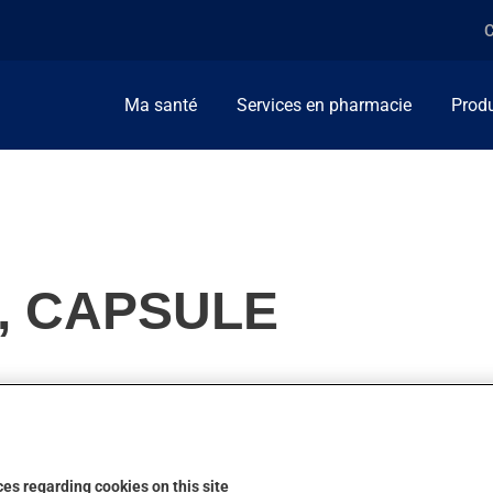
C
Ma santé
Services en pharmacie
Produ
, CAPSULE
es. Habituellement, on l'utilise pour aider à dormir. On peut sen
es regarding cookies on this site