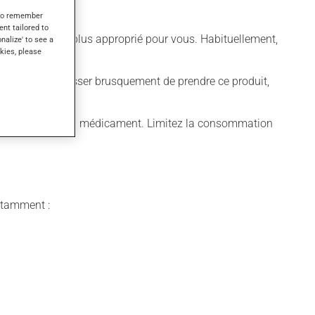
s to remember
ent tailored to
différent qui est plus approprié pour vous. Habituellement,
onalize' to see a
kies, please
t déconseillé de cesser brusquement de prendre ce produit,
ugmenter l'effet du médicament. Limitez la consommation
notamment :