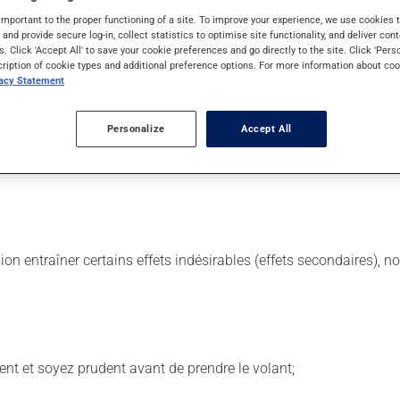
important to the proper functioning of a site. To improve your experience, we use cookie
s and provide secure log-in, collect statistics to optimise site functionality, and deliver cont
 Il est possible que votre pharmacien vous ait indiqué un horaire 
s. Click 'Accept All' to save your cookie preferences and go directly to the site. Click 'Pers
cription of cookie types and additional preference options. For more information about coo
vacy Statement
tiquette. N'en utilisez pas plus, ni plus souvent qu'indiqué. Il es
us voulez cesser de l'utiliser, discutez-en avec votre pharmacien.
Personalize
Accept All
ns égard aux repas ou aux collations. La prise d'alcool peut a
sion entraîner certains effets indésirables (effets secondaires), 
ent et soyez prudent avant de prendre le volant;