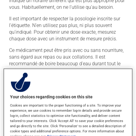
indiqué un horaire différent qui est plus approprié pour
vous. Habituellement, on ne l'utilise qu'au besoin.
Il est important de respecter la posologie inscrite sur
l'étiquette. N'en utilisez pas plus, ni plus souvent
qu'indiqué. Pour obtenir une dose exacte, mesurez
chaque dose avec un instrument de mesure précis.
Ce médicament peut être pris avec ou sans nourriture,
sans égard aux repas ou aux collations. Il est
recommandé de boire beaucoup d'eau durant tout le
traitement.
Effets indésirables
Your choices regarding cookies on this site
Ce produit est généralement bien toléré et il est rare
que des effets secondaires soient rapportés par ceux
Cookies are important to the proper functioning of a site. To improve your
experience, we use cookies to remember log-in details and provide secure
qui l'utilisent. À l'occasion, des réactions mineures
log-in, collect statistics to optimise site functionality, and deliver content
peuvent survenir, mais elles disparaissent d'elles-
tailored to your interests. Click 'Accept All' to save your cookie preferences
mêmes rapidement, sans intervention. Si vous croyez
and go directly to the site. Click 'Personalize' to see a detailed description of
cookie types and additional preference options. For more information about
que ce produit est la cause d'un problème qui vous