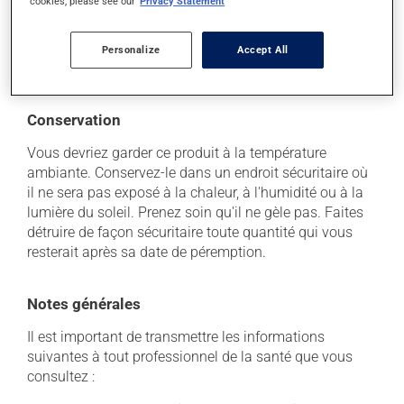
cookies, please see our
Privacy Statement
incommode, n'hésitez pas à en parler avec vos
professionnels de la santé. Ils pourront vous aider à
déterminer si votre traitement en est la source et, au
Personalize
Accept All
besoin, vous aider à bien gérer la situation.
Conservation
Vous devriez garder ce produit à la température
ambiante. Conservez-le dans un endroit sécuritaire où
il ne sera pas exposé à la chaleur, à l'humidité ou à la
lumière du soleil. Prenez soin qu'il ne gèle pas. Faites
détruire de façon sécuritaire toute quantité qui vous
resterait après sa date de péremption.
Notes générales
Il est important de transmettre les informations
suivantes à tout professionnel de la santé que vous
consultez :