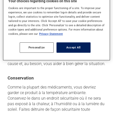
buvez beaucoup, prenez plus de fibres alimentaires;
Your choices regarding cookies on this site
il peut causer des étourdissements ou vous endormir
Cookies are important to the proper functioning of a site. To improve your
- levez-vous lentement et soyez prudent avant de
experience, we use cookies to remember log-in details and provide secure
prendre le volant;
log-in, collect statistics to optimise site functionality, and deliver content
tailored to your interests. Click 'Accept All' to save your cookie preferences
il peut causer des nausées et des vomissements.
and go directly to the site. Click 'Personalize' to see a detailed description of
cookie types and additional preference options. For more information about
Chaque personne peut réagir différemment à un
cookies, please see our
Privacy Statement
traitement. Si vous croyez que ce produit est la cause
d'un problème qui vous incommode, qu'il soit
Personalize
Accept All
mentionné ici ou non, discutez-en avec votre
professionnel(le) de la santé. Il ou elle peut vous aider
à déterminer si votre traitement en est effectivement la
cause et, au besoin, vous aider à bien gérer la situation.
Conservation
Comme la plupart des médicaments, vous devriez
garder ce produit à la température ambiante.
Conservez-le dans un endroit sécuritaire où il ne sera
pas exposé à la chaleur, à l'humidité ou à la lumière du
soleil. Faites détruire de façon sécuritaire toute