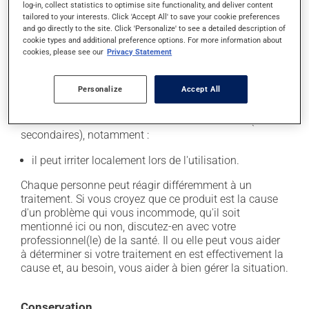
log-in, collect statistics to optimise site functionality, and deliver content
Il est important de respecter la posologie inscrite sur
tailored to your interests. Click 'Accept All' to save your cookie preferences
l'étiquette. N'en utilisez pas plus, ni plus souvent
and go directly to the site. Click 'Personalize' to see a detailed description of
qu'indiqué.
cookie types and additional preference options. For more information about
cookies, please see our
Privacy Statement
Effets indésirables
Personalize
Accept All
En plus de ses effets recherchés, ce produit peut à
l'occasion entraîner certains effets indésirables (effets
secondaires), notamment :
il peut irriter localement lors de l'utilisation.
Chaque personne peut réagir différemment à un
traitement. Si vous croyez que ce produit est la cause
d'un problème qui vous incommode, qu'il soit
mentionné ici ou non, discutez-en avec votre
professionnel(le) de la santé. Il ou elle peut vous aider
à déterminer si votre traitement en est effectivement la
cause et, au besoin, vous aider à bien gérer la situation.
Conservation