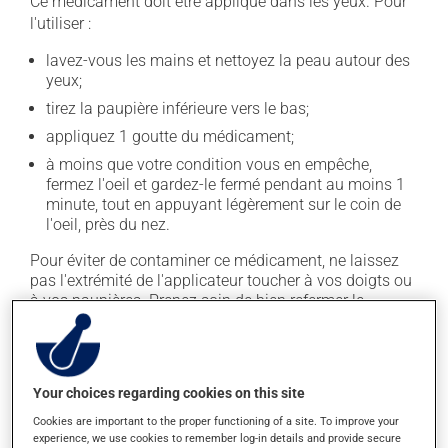
Ce médicament doit être appliqué dans les yeux. Pour
l'utiliser :
lavez-vous les mains et nettoyez la peau autour des
yeux;
tirez la paupière inférieure vers le bas;
appliquez 1 goutte du médicament;
à moins que votre condition vous en empêche,
fermez l'oeil et gardez-le fermé pendant au moins 1
minute, tout en appuyant légèrement sur le coin de
l'oeil, près du nez.
Pour éviter de contaminer ce médicament, ne laissez
pas l'extrémité de l'applicateur toucher à vos doigts ou
à vos paupières. Prenez soin de bien refermer le
contenant après chaque utilisation.
En règle générale, on utilise ce produit quatre fois par
jour. Il est possible que votre pharmacien vous ait
Your choices regarding cookies on this site
indiqué un horaire différent qui est plus approprié pour
Cookies are important to the proper functioning of a site. To improve your
vous. Habituellement, on ne l'utilise qu'au besoin.
experience, we use cookies to remember log-in details and provide secure