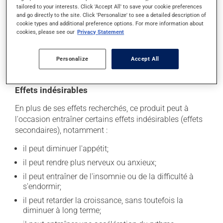
tailored to your interests. Click 'Accept All' to save your cookie preferences
and go directly to the site. Click 'Personalize' to see a detailed description of
La prise d'alcool peut augmenter l'effet de ce produit. Il
cookie types and additional preference options. For more information about
est donc recommandé d'en consommer avec
cookies, please see our
Privacy Statement
modération. Afin de savoir quelle quantité d'alcool
vous est permise, veuillez en discuter avec votre
Personalize
Accept All
pharmacien ou votre médecin.
Effets indésirables
En plus de ses effets recherchés, ce produit peut à
l'occasion entraîner certains effets indésirables (effets
secondaires), notamment :
il peut diminuer l'appétit;
il peut rendre plus nerveux ou anxieux;
il peut entraîner de l'insomnie ou de la difficulté à
s'endormir;
il peut retarder la croissance, sans toutefois la
diminuer à long terme;