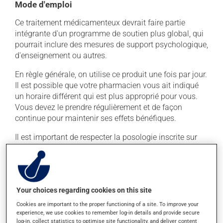
Mode d'emploi
Ce traitement médicamenteux devrait faire partie
intégrante d'un programme de soutien plus global, qui
pourrait inclure des mesures de support psychologique,
d'enseignement ou autres.
En règle générale, on utilise ce produit une fois par jour.
Il est possible que votre pharmacien vous ait indiqué
un horaire différent qui est plus approprié pour vous.
Vous devez le prendre régulièrement et de façon
continue pour maintenir ses effets bénéfiques.
Il est important de respecter la posologie inscrite sur
l'étiquette. N'en utilisez pas plus, ni plus souvent
qu'indiqué. Un usage abusif peut entraîner une
dépendance.
Ce médicament doit être avalé entier. Il ne doit pas être
Your choices regarding cookies on this site
coupé, croqué ou écrasé. Ce médicament peut être pris
Cookies are important to the proper functioning of a site. To improve your
avec ou sans nourriture, sans égard aux repas ou aux
experience, we use cookies to remember log-in details and provide secure
collations.
log-in, collect statistics to optimise site functionality, and deliver content