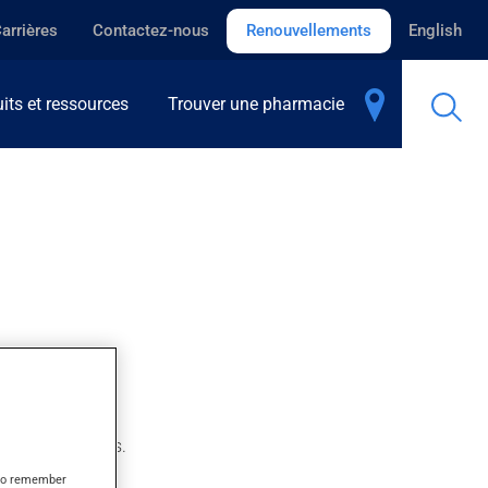
arrières
Contactez-nous
Renouvellements
English
its et ressources
Trouver une pharmacie
uelques semaines.
s to remember