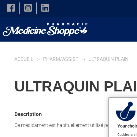
Skip to main content
ACCUEIL
PHARM/ASSIST
ULTRAQUIN PLAIN
ULTRAQUIN PLAI
Description
Ce médicament est habituellement utilisé pour estomper l
Your choic
Cookies are 