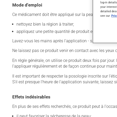
log-in detail
Mode d'emploi
your interest
detailed des
Ce médicament doit être appliqué sur la peau. Pour l'utilis
see our
Pri
nettoyez bien la région à traiter;
appliquez une petite quantité de produit et limitez l'app
Lavez-vous les mains après l'application - sauf, évidemme
Ne laissez pas ce produit venir en contact avec les yeux 
En règle générale, on utilise ce produit deux fois par jour
l'appliquer régulièrement et de façon continue pour maint
Il est important de respecter la posologie inscrite sur l'é
S'il est presque l'heure de l'application suivante, laisse
Effets indésirables
En plus de ses effets recherchés, ce produit peut à l'occa
il peut favoriser la sécheresse de la peau;