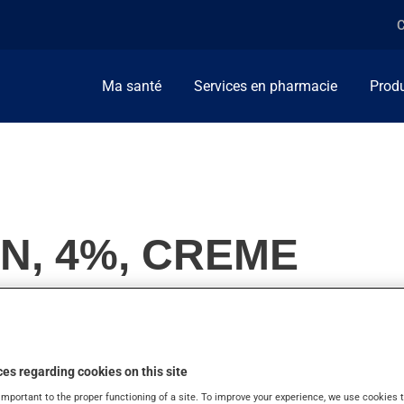
C
Ma santé
Services en pharmacie
Produ
N, 4%, CREME
es taches brunes sur la peau. Il produit son plein effet après q
es regarding cookies on this site
important to the proper functioning of a site. To improve your experience, we use cookie