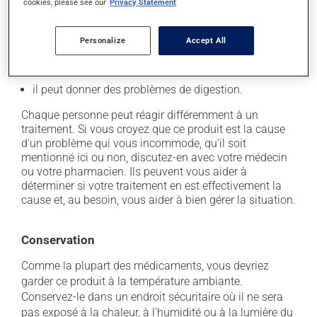
il peut causer de la constipation - pour la prévenir,
cookies, please see our
Privacy Statement
buvez beaucoup, prenez plus de fibres alimentaires;
il peut causer des nausées ou, rarement, des
Personalize
Accept All
vomissements;
il peut donner une couleur noire aux selles;
il peut donner des problèmes de digestion.
Chaque personne peut réagir différemment à un
traitement. Si vous croyez que ce produit est la cause
d'un problème qui vous incommode, qu'il soit
mentionné ici ou non, discutez-en avec votre médecin
ou votre pharmacien. Ils peuvent vous aider à
déterminer si votre traitement en est effectivement la
cause et, au besoin, vous aider à bien gérer la situation.
Conservation
Comme la plupart des médicaments, vous devriez
garder ce produit à la température ambiante.
Conservez-le dans un endroit sécuritaire où il ne sera
pas exposé à la chaleur, à l'humidité ou à la lumière du