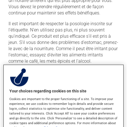
un horaire différent qui est plus approprié pour vous.
Vous devez le prendre régulièrement et de façon
continue pour maintenir ses effets bénéfiques.
Il est important de respecter la posologie inscrite sur
l'étiquette. N'en utilisez pas plus, ni plus souvent
qu'indiqué. Ce produit est plus efficace s'il est pris à
jeun. S'il vous donne des problèmes d'estomac, prenez-
le avec de la nourriture. Comme il peut être irritant pour
l'estomac, essayez d'éviter les aliments irritants
comme le café, les mets épicés et l'alcool.
Pour assurer son efficacité, ne le prenez pas en même
temps qu'un antiacide.
Your choices regarding cookies on this site
Effets indésirables
Cookies are important to the proper functioning of a site. To improve your
experience, we use cookies to remember log-in details and provide secure
En plus de ses effets recherchés, ce produit peut à
log-in, collect statistics to optimise site functionality, and deliver content
l'occasion entraîner certains effets indésirables (effets
tailored to your interests. Click 'Accept All' to save your cookie preferences
secondaires), notamment :
and go directly to the site. Click 'Personalize' to see a detailed description of
cookie types and additional preference options. For more information about