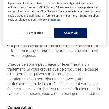
il peut provoquer des pertes de mémoire;
log-in, collect statistics to optimise site functionality, and deliver content
tailored to your interests. Click 'Accept All' to save your cookie preferences
il peut causer des maux de tête;
and go directly to the site. Click 'Personalize' to see a detailed description of
il peut entraîner de la confusion;
cookie types and additional preference options. For more information about
cookies, please see our
Privacy Statement
il peut causer des étourdissements - levez-vous
lentement et soyez prudent avant de prendre le
volant;
Personalize
Accept All
il peut entraîner de la faiblesse;
il peut causer de la somnolence qui persiste durant
la journée, soyez prudent avant de savoir comment
vous réagissez.
Chaque personne peut réagir différemment à un
traitement. Si vous croyez que ce produit est la cause
d'un problème qui vous incommode, qu'il soit
mentionné ici ou non, discutez-en avec votre
professionnel(le) de la santé. Il ou elle peut vous aider
à déterminer si votre traitement en est effectivement la
cause et, au besoin, vous aider à bien gérer la situation.
Conservation