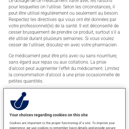
Le dosage de ce médicament varie avec les raisons
pour lesquelles on l'utilise. Selon les circonstances, il
peut être utilisé régulièrement ou seulement au besoin.
Respectez les directives qui vous ont été données par
votre professionnel(le) de la santé. Il est déconseillé de
cesser brusquement de prendre ce produit, surtout s'il a
été utilisé durant plusieurs semaines. Si vous voulez
cesser de l'utiliser, discutez-en avec votre pharmacien.
Ce médicament peut être pris avec ou sans nourriture,
sans égard aux repas ou aux collations. La prise
d'alcool peut augmenter l'effet du médicament. Limitez
la consommation d'alcool à une prise occasionnelle de
petites quantités.
Effets indésirables
En plus de ses effets recherchés, ce produit peut à
l'occasion entraîner certains effets indésirables (effets
Your choices regarding cookies on this site
secondaires), notamment :
Cookies are important to the proper functioning of a site. To improve your
experience, we use cookies to remember log-in details and provide secure