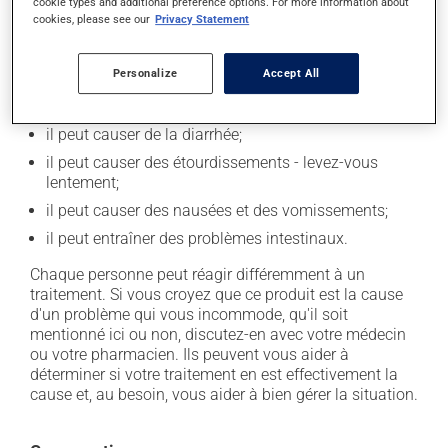
cookie types and additional preference options. For more information about
cookies, please see our
Privacy Statement
En plus de ses effets recherchés, ce produit peut à
l'occasion entraîner certains effets indésirables (effets
secondaires), notamment :
Personalize
Accept All
il peut laisser un arrière-goût amer;
il peut causer de la diarrhée;
il peut causer des étourdissements - levez-vous
lentement;
il peut causer des nausées et des vomissements;
il peut entraîner des problèmes intestinaux.
Chaque personne peut réagir différemment à un
traitement. Si vous croyez que ce produit est la cause
d'un problème qui vous incommode, qu'il soit
mentionné ici ou non, discutez-en avec votre médecin
ou votre pharmacien. Ils peuvent vous aider à
déterminer si votre traitement en est effectivement la
cause et, au besoin, vous aider à bien gérer la situation.