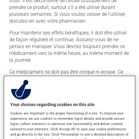
vous. Il est déconseillé de cesser brusquement de
prendre ce produit, surtout s'il a été utilisé durant
plusieurs semaines. Si vous voulez cesser de l'utiliser,
discutez-en avec votre pharmacien.
Pour maintenir ses effets bénéfiques, il doit être utilisé
de façon régulière et continue. Assurez-vous de ne
jamais en manquer. Vous devriez toujours prendre ce
médicament vers la même heure, au même moment de
la journée.
Ce médicament ne doit pas être croqué ni écrasé. Ce
médicament peut être irritant pour l'estomac : prenez-le
avec de la nourriture. Essayez d'éviter les aliments
irritants comme le café, les mets épicés et l'alcool.
La prise d'alcool peut modifier l'effet de ce produit. Il
Your choices regarding cookies on this site
est recommandé de limiter la consommation d'alcool
Cookies are important to the proper functioning of a site. To improve your
durant le traitement.
experience, we use cookies to remember log-in details and provide secure
log-in, collect statistics to optimise site functionality, and deliver content
tailored to your interests. Click 'Accept All' to save your cookie preferences
and go directly to the site. Click 'Personalize' to see a detailed description of
Effets indésirables