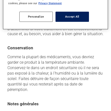
cookies, please see our
Privacy Statement
Chaque personne peut réagir différemment à un
traitement. Si vous croyez que ce produit est la cause
d'un problème qui vous incommode, qu'il soit
Personalize
Accept All
mentionné ici ou non, discutez-en avec votre
professionnel(le) de la santé. Il ou elle peut vous aider
à déterminer si votre traitement en est effectivement la
cause et, au besoin, vous aider à bien gérer la situation.
Conservation
Comme la plupart des médicaments, vous devriez
garder ce produit à la température ambiante.
Conservez-le dans un endroit sécuritaire où il ne sera
pas exposé à la chaleur, à l'humidité ou à la lumière du
soleil. Faites détruire de façon sécuritaire toute
quantité qui vous resterait après sa date de
péremption.
Notes générales