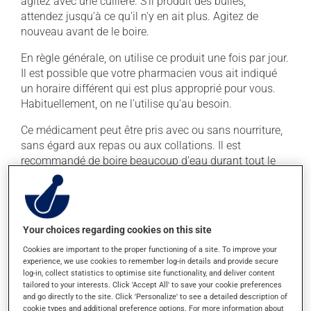
agitez avec une cuillère. S'il produit des bulles,
attendez jusqu'à ce qu'il n'y en ait plus. Agitez de
nouveau avant de le boire.
En règle générale, on utilise ce produit une fois par jour.
Il est possible que votre pharmacien vous ait indiqué
un horaire différent qui est plus approprié pour vous.
Habituellement, on ne l'utilise qu'au besoin.
Ce médicament peut être pris avec ou sans nourriture,
sans égard aux repas ou aux collations. Il est
recommandé de boire beaucoup d'eau durant tout le
traitement.
Effets indésirables
Your choices regarding cookies on this site
En plus de ses effets recherchés, ce produit peut à
Cookies are important to the proper functioning of a site. To improve your
l'occasion entraîner certains effets indésirables (effets
experience, we use cookies to remember log-in details and provide secure
secondaires), notamment :
log-in, collect statistics to optimise site functionality, and deliver content
tailored to your interests. Click 'Accept All' to save your cookie preferences
il peut provoquer des maux de ventre, des crampes.
and go directly to the site. Click 'Personalize' to see a detailed description of
cookie types and additional preference options. For more information about