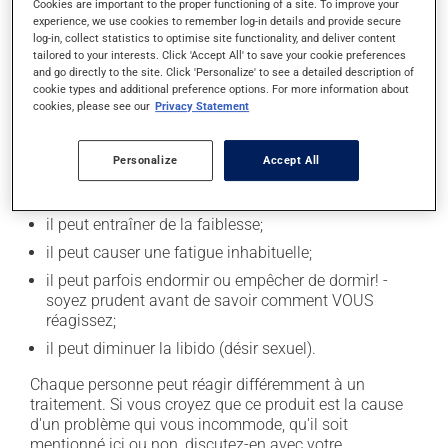
Cookies are important to the proper functioning of a site. To improve your
experience, we use cookies to remember log-in details and provide secure
Effets indésirables
log-in, collect statistics to optimise site functionality, and deliver content
tailored to your interests. Click 'Accept All' to save your cookie preferences
and go directly to the site. Click 'Personalize' to see a detailed description of
En plus de ses effets recherchés, ce produit peut à
cookie types and additional preference options. For more information about
l'occasion entraîner certains effets indésirables (effets
cookies, please see our
Privacy Statement
secondaires), notamment :
il peut causer des étourdissements - levez-vous
Personalize
Accept All
lentement et soyez prudent avant de prendre le
volant;
il peut entraîner de la faiblesse;
il peut causer une fatigue inhabituelle;
il peut parfois endormir ou empêcher de dormir! -
soyez prudent avant de savoir comment VOUS
réagissez;
il peut diminuer la libido (désir sexuel).
Chaque personne peut réagir différemment à un
traitement. Si vous croyez que ce produit est la cause
d'un problème qui vous incommode, qu'il soit
mentionné ici ou non, discutez-en avec votre