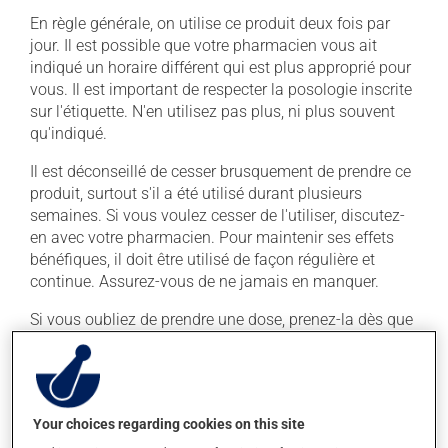
En règle générale, on utilise ce produit deux fois par
jour. Il est possible que votre pharmacien vous ait
indiqué un horaire différent qui est plus approprié pour
vous. Il est important de respecter la posologie inscrite
sur l'étiquette. N'en utilisez pas plus, ni plus souvent
qu'indiqué.
Il est déconseillé de cesser brusquement de prendre ce
produit, surtout s'il a été utilisé durant plusieurs
semaines. Si vous voulez cesser de l'utiliser, discutez-
en avec votre pharmacien. Pour maintenir ses effets
bénéfiques, il doit être utilisé de façon régulière et
continue. Assurez-vous de ne jamais en manquer.
Si vous oubliez de prendre une dose, prenez-la dès que
vous y pensez. S'il est presque l'heure de votre dose
suivante, laissez simplement tomber la dose oubliée.
Ne doublez pas la dose suivante pour tenter de vous
rattraper. Il est préférable de prendre ce médicament
Your choices regarding cookies on this site
avec un repas.