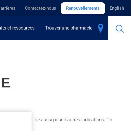
arrières
Contactez-nous
Renouvellements
English
its et ressources
Trouver une pharmacie
ME
oedème. On l'emploie aussi pour d'autres indications. On