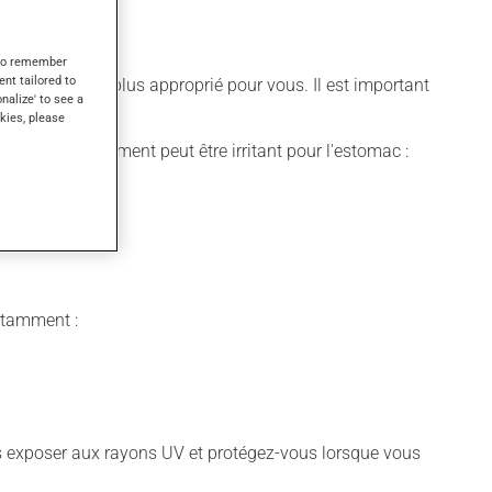
s to remember
ent tailored to
ifférent qui est plus approprié pour vous. Il est important
onalize' to see a
kies, please
quer. Ce médicament peut être irritant pour l'estomac :
ement.
notamment :
vous exposer aux rayons UV et protégez-vous lorsque vous