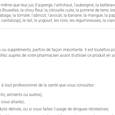
même que leur jus (l'asperge, l'artichaut, l'aubergine, la betterave, 
uxelles, le chou-fleur, la citrouille cuite, la pomme de terre, les
tabaga, la tomate, l'abricot, l'avocat, la banane, la mangue, la papa
cantaloup), le lait, le yogourt, les noix, les légumineuses, la viand
u suppléments, parfois de façon importante. Il est toutefois pos
iez auprès de votre pharmacien avant d'utiliser ce produit en 
 à tout professionnel de la santé que vous consultez :
s, aliments ou autres);
 vous allaitez;
s dérivés, ou si vous faites l'usage de drogues récréatives;