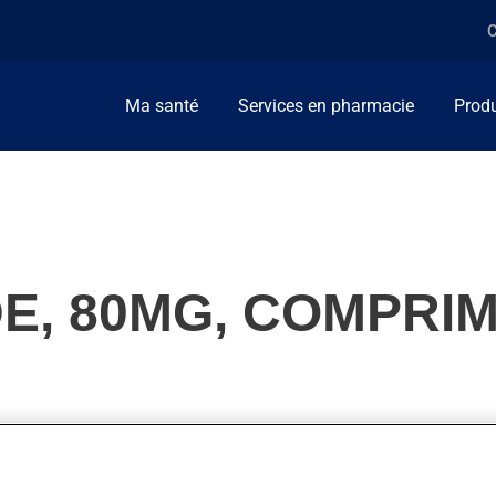
C
Ma santé
Services en pharmacie
Produ
E, 80MG, COMPRI
l'utilise pour diminuer la tension artérielle ou pour diminuer l'