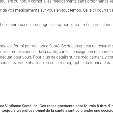
ulière ou non, y compris les médicaments sans ordonnance, les 
our de vos médicaments sur vous en tout temps. Celle-ci pourrait ê
 des animaux de compagnie et rapportez tout médicament inutil
cale est fourni par Vigilance Santé. Ce document est un résumé 
ls de vos professionnels de la santé, car les renseignements con
 adéquat pour vous. Pour plus de détails sur ce médicament, y co
s, consultez votre pharmacien ou la monographie du fabricant d
 par Vigilance Santé inc. Ces renseignements sont fournis à titre d
z toujours un professionnel de la santé avant de prendre une décis