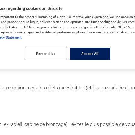
es regarding cookies on this site
important to the proper functioning of a site. To improve your experience, we use cookie
s and provide secure log-in, collect statistics to optimise site functionality, and deliver cont
 Il est possible que votre pharmacien vous ait indiqué un horaire d
s. Click 'Accept All' to save your cookie preferences and go directly to the site. Click 'Pers
lisez pas plus, ni plus souvent qu'indiqué.
cription of cookie types and additional preference options. For more information about coo
vacy Statement
 de façon régulière et continue. Assurez-vous de ne jamais en man
ts irritants comme le café, les mets épicés et l'alcool.
Personalize
Accept All
est recommandé de limiter la consommation d'alcool durant le trait
sion entraîner certains effets indésirables (effets secondaires), 
p. ex. soleil, cabine de bronzage) - évitez le plus possible de 