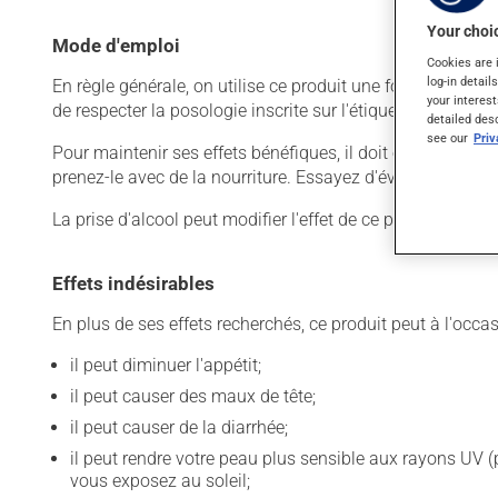
Your choic
Mode d'emploi
Cookies are 
log-in detail
En règle générale, on utilise ce produit une fois par jour.
your interest
de respecter la posologie inscrite sur l'étiquette. N'en uti
detailed des
see our
Pri
Pour maintenir ses effets bénéfiques, il doit être utilisé
prenez-le avec de la nourriture. Essayez d'éviter les alimen
La prise d'alcool peut modifier l'effet de ce produit. Il 
Effets indésirables
En plus de ses effets recherchés, ce produit peut à l'occa
il peut diminuer l'appétit;
il peut causer des maux de tête;
il peut causer de la diarrhée;
il peut rendre votre peau plus sensible aux rayons UV (
vous exposez au soleil;