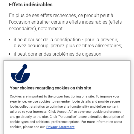
Effets indésirables
En plus de ses effets recherchés, ce produit peut à
l'occasion entraîner certains effets indésirables (effets
secondaires), notamment :
il peut causer de la constipation - pour la prévenir,
buvez beaucoup, prenez plus de fibres alimentaires;
il peut donner des problèmes de digestion.
Chaque personne peut réagir différemment à un
traitement. Si vous croyez que ce produit est la cause
d'un problème qui vous incommode, qu'il soit
mentionné ici ou non, discutez-en avec votre
Your choices regarding cookies on this site
professionnel(le) de la santé. Il ou elle peut vous aider
à déterminer si votre traitement en est effectivement la
Cookies are important to the proper functioning of a site. To improve your
cause et, au besoin, vous aider à bien gérer la situation.
experience, we use cookies to remember log-in details and provide secure
log-in, collect statistics to optimise site functionality, and deliver content
tailored to your interests. Click 'Accept All' to save your cookie preferences
and go directly to the site. Click 'Personalize' to see a detailed description of
Conservation
cookie types and additional preference options. For more information about
cookies, please see our
Privacy Statement
Comme la plupart des médicaments, vous devriez