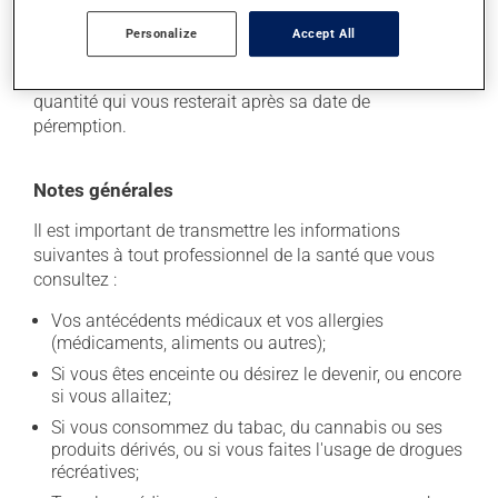
garder ce produit à la température ambiante.
Conservez-le dans un endroit sécuritaire où il ne sera
Personalize
Accept All
pas exposé à la chaleur, à l'humidité ou à la lumière du
soleil. Faites détruire de façon sécuritaire toute
quantité qui vous resterait après sa date de
péremption.
Notes générales
Il est important de transmettre les informations
suivantes à tout professionnel de la santé que vous
consultez :
Vos antécédents médicaux et vos allergies
(médicaments, aliments ou autres);
Si vous êtes enceinte ou désirez le devenir, ou encore
si vous allaitez;
Si vous consommez du tabac, du cannabis ou ses
produits dérivés, ou si vous faites l'usage de drogues
récréatives;