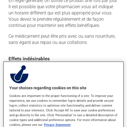
En règle générale, on utilise ce produit une fois par jour.
Il est possible que votre pharmacien vous ait indiqué
un horaire différent qui est plus approprié pour vous.
Vous devez le prendre régulièrement et de façon
continue pour maintenir ses effets bénéfiques.
Ce médicament peut être pris avec ou sans nourriture,
sans égard aux repas ou aux collations.
Effets indésirables
Ce produit est généralement bien toléré et il est rare
que des effets secondaires soient rapportés par ceux
qui l'utilisent. À l'occasion, des réactions mineures
peuvent survenir, mais elles disparaissent d'elles-
Your choices regarding cookies on this site
mêmes rapidement, sans intervention. Si vous croyez
Cookies are important to the proper functioning of a site. To improve your
que ce produit est la cause d'un problème qui vous
experience, we use cookies to remember log-in details and provide secure
log-in, collect statistics to optimise site functionality, and deliver content
incommode, n'hésitez pas à en parler avec vos
tailored to your interests. Click 'Accept All' to save your cookie preferences
professionnels de la santé. Ils pourront vous aider à
and go directly to the site. Click 'Personalize' to see a detailed description of
déterminer si votre traitement en est la source et, au
cookie types and additional preference options. For more information about
besoin, vous aider à bien gérer la situation.
cookies, please see our
Privacy Statement