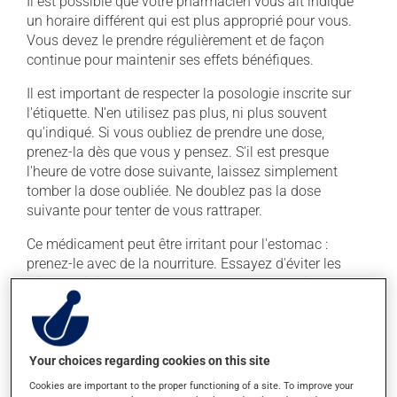
Il est possible que votre pharmacien vous ait indiqué
un horaire différent qui est plus approprié pour vous.
Vous devez le prendre régulièrement et de façon
continue pour maintenir ses effets bénéfiques.
Il est important de respecter la posologie inscrite sur
l'étiquette. N'en utilisez pas plus, ni plus souvent
qu'indiqué. Si vous oubliez de prendre une dose,
prenez-la dès que vous y pensez. S'il est presque
l'heure de votre dose suivante, laissez simplement
tomber la dose oubliée. Ne doublez pas la dose
suivante pour tenter de vous rattraper.
Ce médicament peut être irritant pour l'estomac :
prenez-le avec de la nourriture. Essayez d'éviter les
aliments irritants comme le café, les mets épicés et
l'alcool.
Effets indésirables
Your choices regarding cookies on this site
En plus de ses effets recherchés, ce produit peut à
Cookies are important to the proper functioning of a site. To improve your