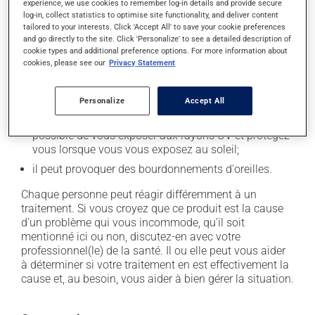
experience, we use cookies to remember log-in details and provide secure
l'occasion entraîner certains effets indésirables (effets
log-in, collect statistics to optimise site functionality, and deliver content
secondaires), notamment :
tailored to your interests. Click 'Accept All' to save your cookie preferences
and go directly to the site. Click 'Personalize' to see a detailed description of
il peut provoquer des bouffées de chaleur;
cookie types and additional preference options. For more information about
cookies, please see our
Privacy Statement
il peut causer des maux de tête;
il peut causer des nausées et des vomissements;
Personalize
Accept All
il peut rendre votre peau plus sensible aux rayons UV
(p. ex. soleil, cabine de bronzage) - évitez le plus
possible de vous exposer aux rayons UV et protégez-
vous lorsque vous vous exposez au soleil;
il peut provoquer des bourdonnements d'oreilles.
Chaque personne peut réagir différemment à un
traitement. Si vous croyez que ce produit est la cause
d'un problème qui vous incommode, qu'il soit
mentionné ici ou non, discutez-en avec votre
professionnel(le) de la santé. Il ou elle peut vous aider
à déterminer si votre traitement en est effectivement la
cause et, au besoin, vous aider à bien gérer la situation.