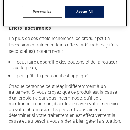
la peau et favoriser les infections de la peau. Ne les
appliquez pas inutilement.
Personalize
Accept All
Effets indésirables
En plus de ses effets recherchés, ce produit peut à
l'occasion entraîner certains effets indésirables (effets
secondaires), notamment :
il peut faire apparaître des boutons et de la rougeur
sur la peau;
il peut pâlir la peau où il est appliqué.
Chaque personne peut réagir différemment à un
traitement. Si vous croyez que ce produit est la cause
d'un problème qui vous incommode, qu'il soit
mentionné ici ou non, discutez-en avec votre médecin
ou votre pharmacien. Ils peuvent vous aider à
déterminer si votre traitement en est effectivement la
cause et, au besoin, vous aider à bien gérer la situation.