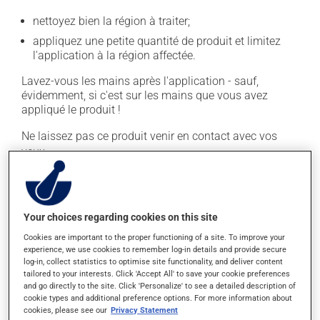
nettoyez bien la région à traiter;
appliquez une petite quantité de produit et limitez
l'application à la région affectée.
Lavez-vous les mains après l'application - sauf,
évidemment, si c'est sur les mains que vous avez
appliqué le produit !
Ne laissez pas ce produit venir en contact avec vos
yeux.
En règle générale, on utilise ce produit deux fois par
jour. Il est possible que votre pharmacien vous ait
indiqué un horaire différent qui est plus approprié pour
Your choices regarding cookies on this site
vous. Ne cessez pas de l'appliquer dès qu'une
Cookies are important to the proper functioning of a site. To improve your
amélioration est visible. Continuez pour la durée de
experience, we use cookies to remember log-in details and provide secure
traitement indiquée.
log-in, collect statistics to optimise site functionality, and deliver content
tailored to your interests. Click 'Accept All' to save your cookie preferences
Il est important de respecter la posologie inscrite sur
and go directly to the site. Click 'Personalize' to see a detailed description of
cookie types and additional preference options. For more information about
l'étiquette. N'en utilisez pas plus, ni plus souvent
cookies, please see our
Privacy Statement
qu'indiqué. Les dérivés de la cortisone peuvent amincir