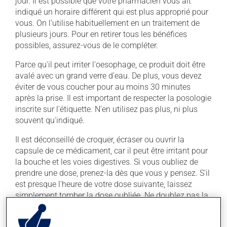
jour. Il est possible que votre pharmacien vous ait
indiqué un horaire différent qui est plus approprié pour
vous. On l'utilise habituellement en un traitement de
plusieurs jours. Pour en retirer tous les bénéfices
possibles, assurez-vous de le compléter.
Parce qu'il peut irriter l'oesophage, ce produit doit être
avalé avec un grand verre d'eau. De plus, vous devez
éviter de vous coucher pour au moins 30 minutes
après la prise. Il est important de respecter la posologie
inscrite sur l'étiquette. N'en utilisez pas plus, ni plus
souvent qu'indiqué.
Il est déconseillé de croquer, écraser ou ouvrir la
capsule de ce médicament, car il peut être irritant pour
la bouche et les voies digestives. Si vous oubliez de
prendre une dose, prenez-la dès que vous y pensez. S'il
est presque l'heure de votre dose suivante, laissez
simplement tomber la dose oubliée. Ne doublez pas la
dose suivante pour tenter de vous rattraper.
Ce médicament peut être irritant pour l'estomac :