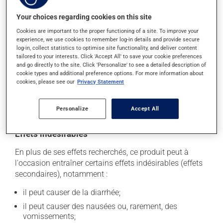
prenez-le avec de la nourriture. Essayez d'éviter les
Your choices regarding cookies on this site
aliments irritants comme le café, les mets épicés et
l'alcool. La prise d'alcool peut modifier l'effet de ce
Cookies are important to the proper functioning of a site. To improve your
experience, we use cookies to remember log-in details and provide secure
produit. Il est recommandé de limiter la consommation
log-in, collect statistics to optimise site functionality, and deliver content
d'alcool durant le traitement.
tailored to your interests. Click 'Accept All' to save your cookie preferences
and go directly to the site. Click 'Personalize' to see a detailed description of
Pour assurer son efficacité, attendez au moins 2 heures
cookie types and additional preference options. For more information about
cookies, please see our
Privacy Statement
entre la prise de ce médicament et celle d'un antiacide.
Évitez aussi les suppléments de minéraux (calcium, fer,
magnésium ou zinc).
Personalize
Accept All
Effets indésirables
En plus de ses effets recherchés, ce produit peut à
l'occasion entraîner certains effets indésirables (effets
secondaires), notamment :
il peut causer de la diarrhée;
il peut causer des nausées ou, rarement, des
vomissements;