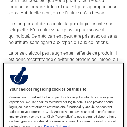
jour. Il est possible que votre pharmacien vous ait
indiqué un horaire différent qui est plus approprié pour
vous. Habituellement, on ne l'utilise qu'au besoin.
Il est important de respecter la posologie inscrite sur
l'étiquette. N'en utilisez pas plus, ni plus souvent
qu'indiqué. Ce médicament peut être pris avec ou sans
nourriture, sans égard aux repas ou aux collations.
La prise d'alcool peut augmenter l'effet de ce produit. Il
est donc recommandé d'éviter de prendre de l'alcool ou
des produits qui en contiennent pendant que vous
utilisez ce médicament.
Effets indésirables
Your choices regarding cookies on this site
Cookies are important to the proper functioning of a site. To improve your
En plus de ses effets recherchés, ce produit peut à
experience, we use cookies to remember log-in details and provide secure
l'occasion entraîner certains effets indésirables (effets
log-in, collect statistics to optimise site functionality, and deliver content
secondaires), notamment :
tailored to your interests. Click 'Accept All' to save your cookie preferences
and go directly to the site. Click 'Personalize' to see a detailed description of
il peut rendre la bouche sèche;
cookie types and additional preference options. For more information about
cookies, please see our
Privacy Statement