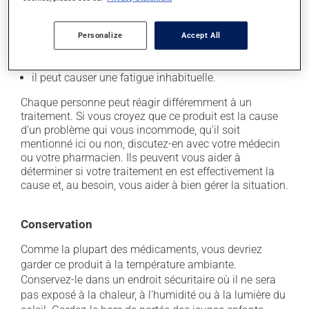
il peut causer des étourdissements ou vous endormir
- soyez prudent avant de prendre le volant;
Personalize
Accept All
il peut causer des maux de tête;
il peut causer de la diarrhée;
il peut causer une fatigue inhabituelle.
Chaque personne peut réagir différemment à un
traitement. Si vous croyez que ce produit est la cause
d'un problème qui vous incommode, qu'il soit
mentionné ici ou non, discutez-en avec votre médecin
ou votre pharmacien. Ils peuvent vous aider à
déterminer si votre traitement en est effectivement la
cause et, au besoin, vous aider à bien gérer la situation.
Conservation
Comme la plupart des médicaments, vous devriez
garder ce produit à la température ambiante.
Conservez-le dans un endroit sécuritaire où il ne sera
pas exposé à la chaleur, à l'humidité ou à la lumière du