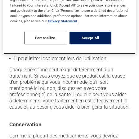
log-in, collect statistics to optimise site functionality, and deliver content
qu'indiqué.
tailored to your interests. Click 'Accept All' to save your cookie preferences
and go directly to the site. Click 'Personalize' to see a detailed description of
cookie types and additional preference options. For more information about
Effets indésirables
cookies, please see our
Privacy Statement
En plus de ses effets recherchés, ce produit peut à
Personalize
Accept All
l'occasion entraîner certains effets indésirables (effets
secondaires), notamment :
il peut irriter localement lors de l'utilisation.
Chaque personne peut réagir différemment à un
traitement. Si vous croyez que ce produit est la cause
d'un problème qui vous incommode, qu'il soit
mentionné ici ou non, discutez-en avec votre
professionnel(le) de la santé. Il ou elle peut vous aider
à déterminer si votre traitement en est effectivement la
cause et, au besoin, vous aider à bien gérer la situation.
Conservation
Comme la plupart des médicaments, vous devriez