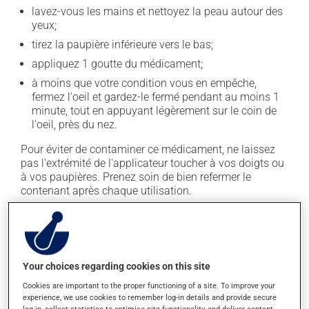
lavez-vous les mains et nettoyez la peau autour des
yeux;
tirez la paupière inférieure vers le bas;
appliquez 1 goutte du médicament;
à moins que votre condition vous en empêche,
fermez l'oeil et gardez-le fermé pendant au moins 1
minute, tout en appuyant légèrement sur le coin de
l'oeil, près du nez.
Pour éviter de contaminer ce médicament, ne laissez
pas l'extrémité de l'applicateur toucher à vos doigts ou
à vos paupières. Prenez soin de bien refermer le
contenant après chaque utilisation.
En règle générale, on utilise ce produit quatre fois par
jour. Il est possible que votre pharmacien vous ait
indiqué un horaire différent qui est plus approprié pour
vous. Habituellement, on ne l'utilise qu'au besoin.
Your choices regarding cookies on this site
Cookies are important to the proper functioning of a site. To improve your
Il est important de respecter la posologie inscrite sur
experience, we use cookies to remember log-in details and provide secure
l'étiquette. N'en utilisez pas plus, ni plus souvent