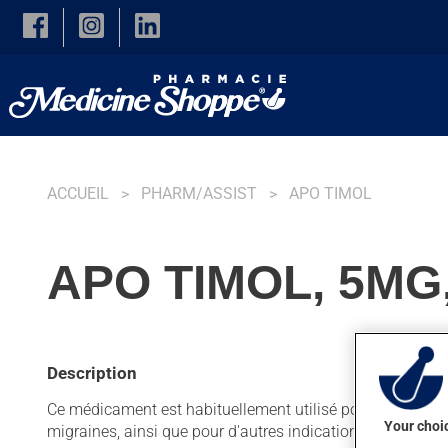
Skip to main content
ACCUEIL
PHARM/ASSIST
APO TIMOL
APO TIMOL, 5MG
Description
Ce médicament est habituellement utilisé pour prévenir l'a
Your choic
migraines, ainsi que pour d'autres indications. Il agit e