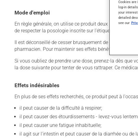
Cookies are 
log-in detail
Mode d'emploi
your interest
detailed des
see our
Pri
En règle générale, on utilise ce produit deux fois par jour
de respecter la posologie inscrite sur l'étiquette. N'en uti
Il est déconseillé de cesser brusquement de prendre ce prod
pharmacien. Pour maintenir ses effets bénéfiques, il doit
Si vous oubliez de prendre une dose, prenez-la dès que vo
la dose suivante pour tenter de vous rattraper. Ce médica
Effets indésirables
En plus de ses effets recherchés, ce produit peut à l'occa
il peut causer de la difficulté à respirer;
il peut causer des étourdissements - levez-vous lentem
il peut causer une fatigue inhabituelle;
il agit sur l'intestin et peut causer de la diarrhée ou de