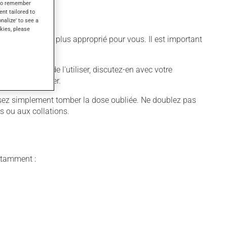
s to remember
ent tailored to
onalize' to see a
kies, please
différent qui est plus approprié pour vous. Il est important
voulez cesser de l'utiliser, discutez-en avec votre
jamais en manquer.
aissez simplement tomber la dose oubliée. Ne doublez pas
s ou aux collations.
notamment :