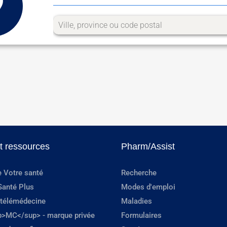
et ressources
Pharm/Assist
e Votre santé
Recherche
Santé Plus
Modes d'emploi
 télémédecine
Maladies
p>MC</sup> - marque privée
Formulaires