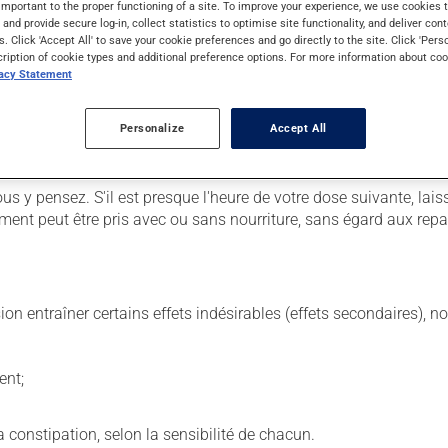
important to the proper functioning of a site. To improve your experience, we use cookie
s and provide secure log-in, collect statistics to optimise site functionality, and deliver cont
s. Click 'Accept All' to save your cookie preferences and go directly to the site. Click 'Pers
cription of cookie types and additional preference options. For more information about coo
vacy Statement
. Il est possible que votre pharmacien vous ait indiqué un horaire 
lisez pas plus, ni plus souvent qu'indiqué.
Personalize
Accept All
uit, surtout s'il a été utilisé durant plusieurs semaines. Si vous 
 être utilisé de façon régulière et continue. Assurez-vous de ne 
us y pensez. S'il est presque l'heure de votre dose suivante, l
ment peut être pris avec ou sans nourriture, sans égard aux repa
sion entraîner certains effets indésirables (effets secondaires), 
ent;
 la constipation, selon la sensibilité de chacun.