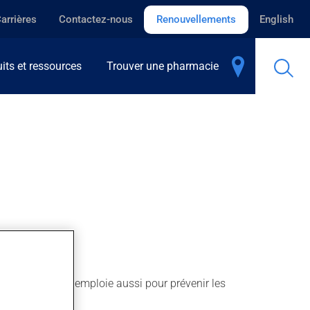
arrières
Contactez-nous
Renouvellements
English
its et ressources
Trouver une pharmacie
artérielle. On l'emploie aussi pour prévenir les
action.