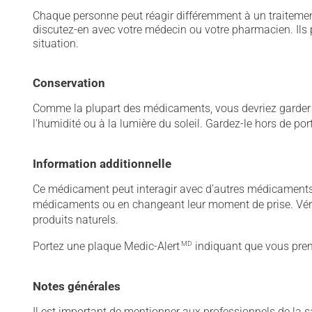
Chaque personne peut réagir différemment à un traitement
discutez-en avec votre médecin ou votre pharmacien. Ils p
situation.
Conservation
Comme la plupart des médicaments, vous devriez garder ce
l'humidité ou à la lumière du soleil. Gardez-le hors de po
Information additionnelle
Ce médicament peut interagir avec d'autres médicaments o
médicaments ou en changeant leur moment de prise. Vérif
produits naturels.
Portez une plaque Medic-Alert
MD
indiquant que vous pren
Notes générales
Il est important de mentionner aux professionnels de la s