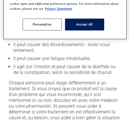
Effets indésirables
cookie types and additional preference options. For more information about
cookies, please see our
Privacy Statement
En plus de ses effets recherchés, ce produit peut à
l'occasion entraîner certains effets indésirables (effets
Personalize
Accept All
secondaires), notamment :
il peut causer de la difficulté à respirer;
il peut causer des étourdissements - levez-vous
lentement;
il peut causer une fatigue inhabituelle;
il agit sur l'intestin et peut causer de la diarrhée ou
de la constipation, selon la sensibilité de chacun.
Chaque personne peut réagir différemment à un
traitement. Si vous croyez que ce produit est la cause
d'un problème qui vous incommode, qu'il soit
mentionné ici ou non, discutez-en avec votre médecin
ou votre pharmacien. Ils peuvent vous aider à
déterminer si votre traitement en est effectivement la
cause et, au besoin, vous aider à bien gérer la situation.