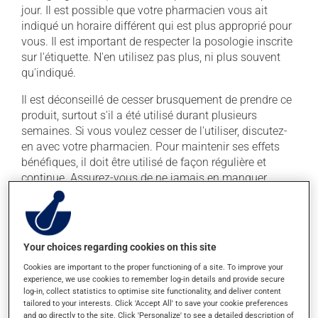
jour. Il est possible que votre pharmacien vous ait
indiqué un horaire différent qui est plus approprié pour
vous. Il est important de respecter la posologie inscrite
sur l'étiquette. N'en utilisez pas plus, ni plus souvent
qu'indiqué.
Il est déconseillé de cesser brusquement de prendre ce
produit, surtout s'il a été utilisé durant plusieurs
semaines. Si vous voulez cesser de l'utiliser, discutez-
en avec votre pharmacien. Pour maintenir ses effets
bénéfiques, il doit être utilisé de façon régulière et
continue. Assurez-vous de ne jamais en manquer.
Si vous oubliez de prendre une dose, prenez-la dès que
vous y pensez. S'il est presque l'heure de votre dose
suivante, laissez simplement tomber la dose oubliée.
Your choices regarding cookies on this site
Ne doublez pas la dose suivante pour tenter de vous
rattraper. Ce médicament peut être pris avec ou sans
Cookies are important to the proper functioning of a site. To improve your
experience, we use cookies to remember log-in details and provide secure
nourriture, sans égard aux repas ou aux collations.
log-in, collect statistics to optimise site functionality, and deliver content
tailored to your interests. Click 'Accept All' to save your cookie preferences
and go directly to the site. Click 'Personalize' to see a detailed description of