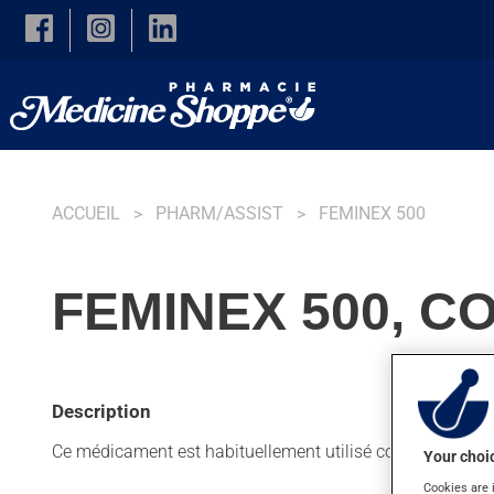
Skip to main content
ACCUEIL
PHARM/ASSIST
FEMINEX 500
FEMINEX 500, C
Description
Ce médicament est habituellement utilisé comme supplé
Your choic
Cookies are 