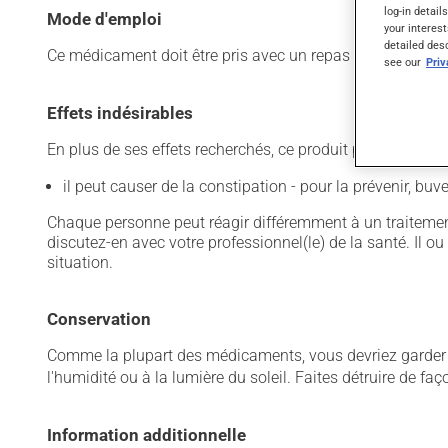
log-in detail
Mode d'emploi
your interest
detailed des
Ce médicament doit être pris avec un repas et un grand ve
see our
Pri
Effets indésirables
En plus de ses effets recherchés, ce produit peut à l'occa
il peut causer de la constipation - pour la prévenir, bu
Chaque personne peut réagir différemment à un traitement
discutez-en avec votre professionnel(le) de la santé. Il ou
situation.
Conservation
Comme la plupart des médicaments, vous devriez garder ce
l'humidité ou à la lumière du soleil. Faites détruire de fa
Information additionnelle