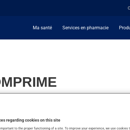
C
Ma santé
Services en pharmacie
Produ
OMPRIME
ment de vitamines et minéraux.
es regarding cookies on this site
important to the proper functioning of a site. To improve your experience, we use cookie