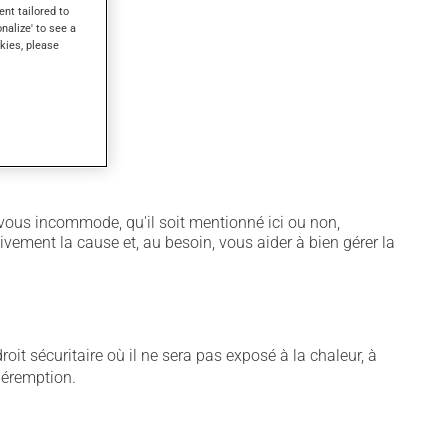
ent tailored to
onalize' to see a
kies, please
notamment :
vous incommode, qu'il soit mentionné ici ou non,
tivement la cause et, au besoin, vous aider à bien gérer la
t sécuritaire où il ne sera pas exposé à la chaleur, à
 péremption.