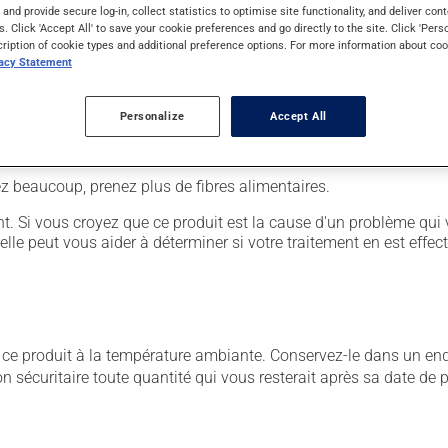
s and provide secure log-in, collect statistics to optimise site functionality, and deliver cont
s. Click 'Accept All' to save your cookie preferences and go directly to the site. Click 'Pers
cription of cookie types and additional preference options. For more information about coo
rre d'eau.
vacy Statement
Personalize
Accept All
sion entraîner certains effets indésirables (effets secondaires), 
vez beaucoup, prenez plus de fibres alimentaires.
. Si vous croyez que ce produit est la cause d'un problème qui 
 elle peut vous aider à déterminer si votre traitement en est effec
 produit à la température ambiante. Conservez-le dans un endroi
çon sécuritaire toute quantité qui vous resterait après sa date de