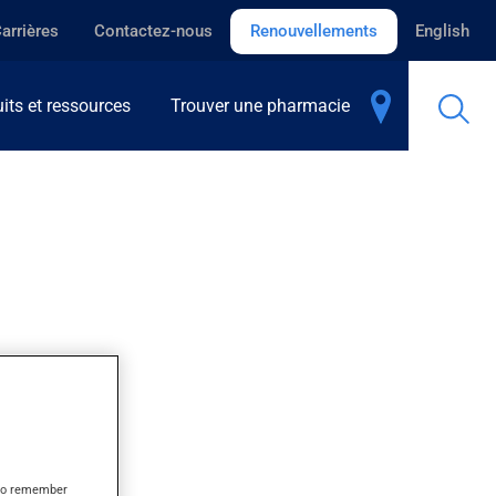
arrières
Contactez-nous
Renouvellements
English
its et ressources
Trouver une pharmacie
s to remember