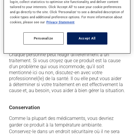
log-in, collect statistics to optimise site functionality, and deliver content
En plus de ses effets recherchés, ce produit peut à
tailored to your interests. Click 'Accept All' to save your cookie preferences
l'occasion entraîner certains effets indésirables (effets
and go directly to the site. Click 'Personalize' to see a detailed description of
secondaires), notamment :
cookie types and additional preference options. For more information about
cookies, please see our
Privacy Statement
il peut causer de la diarrhée;
il peut donner des problèmes de digestion;
Personalize
Accept All
il peut causer des nausées et des vomissements.
Chaque personne peut réagir différemment à un
traitement. Si vous croyez que ce produit est la cause
d'un problème qui vous incommode, qu'il soit
mentionné ici ou non, discutez-en avec votre
professionnel(le) de la santé. Il ou elle peut vous aider
à déterminer si votre traitement en est effectivement la
cause et, au besoin, vous aider à bien gérer la situation.
Conservation
Comme la plupart des médicaments, vous devriez
garder ce produit à la température ambiante.
Conservez-le dans un endroit sécuritaire où il ne sera