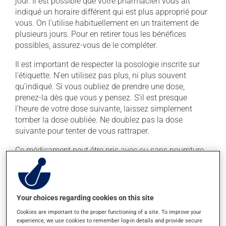
jour. Il est possible que votre pharmacien vous ait
indiqué un horaire différent qui est plus approprié pour
vous. On l'utilise habituellement en un traitement de
plusieurs jours. Pour en retirer tous les bénéfices
possibles, assurez-vous de le compléter.
Il est important de respecter la posologie inscrite sur
l'étiquette. N'en utilisez pas plus, ni plus souvent
qu'indiqué. Si vous oubliez de prendre une dose,
prenez-la dès que vous y pensez. S'il est presque
l'heure de votre dose suivante, laissez simplement
tomber la dose oubliée. Ne doublez pas la dose
suivante pour tenter de vous rattraper.
Ce médicament peut être pris avec ou sans nourriture.
Si toutefois il vous causait des problèmes d'estomac
(nausées ou irritation), la prise avec de la nourriture
pourrait vous aider à les soulager.
Your choices regarding cookies on this site
Effets indésirables
Cookies are important to the proper functioning of a site. To improve your
experience, we use cookies to remember log-in details and provide secure