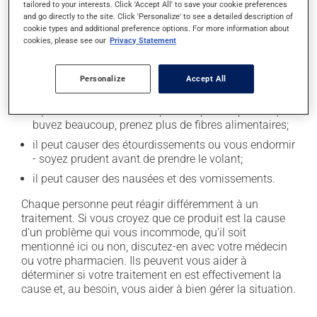
tailored to your interests. Click 'Accept All' to save your cookie preferences
Effets indésirables
and go directly to the site. Click 'Personalize' to see a detailed description of
cookie types and additional preference options. For more information about
En plus de ses effets recherchés, ce produit peut à
cookies, please see our
Privacy Statement
l'occasion entraîner certains effets indésirables (effets
secondaires), notamment :
Personalize
Accept All
il peut rendre la bouche sèche;
il peut causer de la constipation - pour la prévenir,
buvez beaucoup, prenez plus de fibres alimentaires;
il peut causer des étourdissements ou vous endormir
- soyez prudent avant de prendre le volant;
il peut causer des nausées et des vomissements.
Chaque personne peut réagir différemment à un
traitement. Si vous croyez que ce produit est la cause
d'un problème qui vous incommode, qu'il soit
mentionné ici ou non, discutez-en avec votre médecin
ou votre pharmacien. Ils peuvent vous aider à
déterminer si votre traitement en est effectivement la
cause et, au besoin, vous aider à bien gérer la situation.