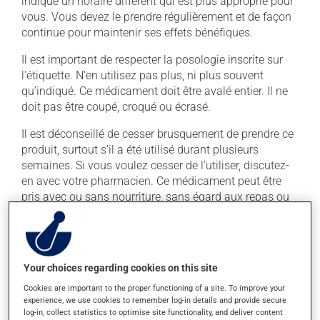
indiqué un horaire différent qui est plus approprié pour
vous. Vous devez le prendre régulièrement et de façon
continue pour maintenir ses effets bénéfiques.
Il est important de respecter la posologie inscrite sur
l'étiquette. N'en utilisez pas plus, ni plus souvent
qu'indiqué. Ce médicament doit être avalé entier. Il ne
doit pas être coupé, croqué ou écrasé.
Il est déconseillé de cesser brusquement de prendre ce
produit, surtout s'il a été utilisé durant plusieurs
semaines. Si vous voulez cesser de l'utiliser, discutez-
en avec votre pharmacien. Ce médicament peut être
pris avec ou sans nourriture, sans égard aux repas ou
aux collations.
La prise d'alcool peut augmenter l'effet de ce produit. Il
est donc recommandé d'éviter de prendre de l'alcool ou
Your choices regarding cookies on this site
des produits qui en contiennent pendant que vous
utilisez ce médicament.
Cookies are important to the proper functioning of a site. To improve your
experience, we use cookies to remember log-in details and provide secure
log-in, collect statistics to optimise site functionality, and deliver content