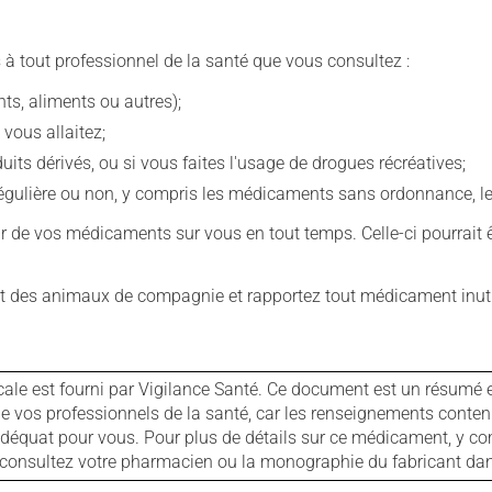
 à tout professionnel de la santé que vous consultez :
s, aliments ou autres);
 vous allaitez;
s dérivés, ou si vous faites l'usage de drogues récréatives;
ulière ou non, y compris les médicaments sans ordonnance, les 
our de vos médicaments sur vous en tout temps. Celle-ci pourrait ê
 des animaux de compagnie et rapportez tout médicament inutil
cale est fourni par Vigilance Santé. Ce document est un résumé 
ls de vos professionnels de la santé, car les renseignements con
 adéquat pour vous. Pour plus de détails sur ce médicament, y co
s, consultez votre pharmacien ou la monographie du fabricant d