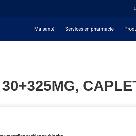
C
Ma santé
Services en pharmacie
Produ
 30+325MG, CAPLE
fièvre, pour soulager la douleur et pour la congestion nasale. On