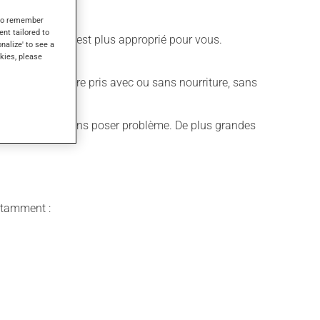
s to remember
ent tailored to
ire différent qui est plus approprié pour vous.
onalize' to see a
kies, please
édicament peut être pris avec ou sans nourriture, sans
.) est possible sans poser problème. De plus grandes
notamment :