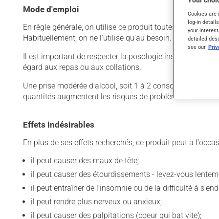
Your choic
Mode d'emploi
Cookies are 
log-in detail
En règle générale, on utilise ce produit toutes les six heu
your interest
Habituellement, on ne l'utilise qu'au besoin.
detailed des
see our
Pri
Il est important de respecter la posologie inscrite sur l'é
égard aux repas ou aux collations.
Une prise modérée d'alcool, soit 1 à 2 consommations d'al
quantités augmentent les risques de problèmes au foie.
Effets indésirables
En plus de ses effets recherchés, ce produit peut à l'occa
il peut causer des maux de tête;
il peut causer des étourdissements - levez-vous lentem
il peut entraîner de l'insomnie ou de la difficulté à s'end
il peut rendre plus nerveux ou anxieux;
il peut causer des palpitations (coeur qui bat vite);