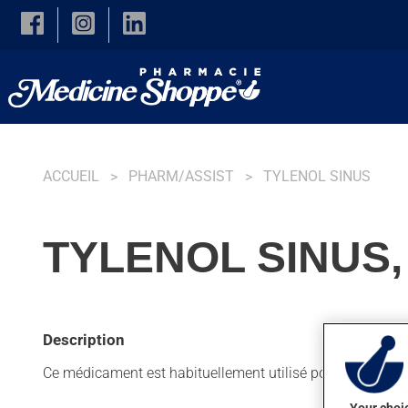
Skip to main content
ACCUEIL
PHARM/ASSIST
TYLENOL SINUS
TYLENOL SINUS,
Description
Ce médicament est habituellement utilisé pour réduire la 