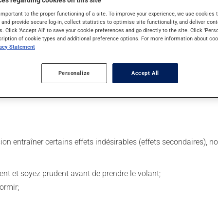
es regarding cookies on this site
important to the proper functioning of a site. To improve your experience, we use cookie
s and provide secure log-in, collect statistics to optimise site functionality, and deliver cont
res. Il est possible que votre pharmacien vous ait indiqué un hora
s. Click 'Accept All' to save your cookie preferences and go directly to the site. Click 'Pers
cription of cookie types and additional preference options. For more information about coo
vacy Statement
tiquette. N'en utilisez pas plus, ni plus souvent qu'indiqué. Ce m
Personalize
Accept All
cool par jour (1 ou 2 verres de vin ou 1 ou 2 petites bières, etc
sion entraîner certains effets indésirables (effets secondaires), 
ent et soyez prudent avant de prendre le volant;
ormir;