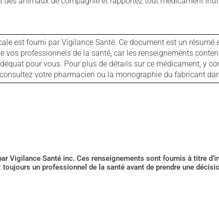
 des animaux de compagnie et rapportez tout médicament inutil
cale est fourni par Vigilance Santé. Ce document est un résumé 
ls de vos professionnels de la santé, car les renseignements con
 adéquat pour vous. Pour plus de détails sur ce médicament, y co
s, consultez votre pharmacien ou la monographie du fabricant d
 par Vigilance Santé inc. Ces renseignements sont fournis à titre d
z toujours un professionnel de la santé avant de prendre une décis