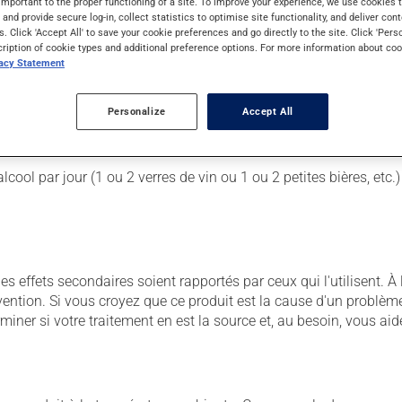
important to the proper functioning of a site. To improve your experience, we use cookie
s and provide secure log-in, collect statistics to optimise site functionality, and deliver cont
s. Click 'Accept All' to save your cookie preferences and go directly to the site. Click 'Pers
cription of cookie types and additional preference options. For more information about coo
vacy Statement
e à six heures. Il est possible que votre pharmacien vous ait indi
Personalize
Accept All
tiquette. N'en utilisez pas plus, ni plus souvent qu'indiqué. Ce m
cool par jour (1 ou 2 verres de vin ou 1 ou 2 petites bières, etc
des effets secondaires soient rapportés par ceux qui l'utilisent. 
vention. Si vous croyez que ce produit est la cause d'un problè
miner si votre traitement en est la source et, au besoin, vous aide