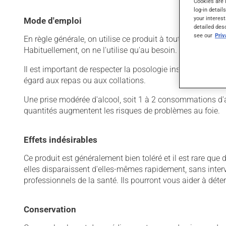
Cookies are 
log-in detail
your interest
Mode d'emploi
detailed des
see our
Pri
En règle générale, on utilise ce produit à toutes les quatr
Habituellement, on ne l'utilise qu'au besoin.
Il est important de respecter la posologie inscrite sur l'é
égard aux repas ou aux collations.
Une prise modérée d'alcool, soit 1 à 2 consommations d'al
quantités augmentent les risques de problèmes au foie.
Effets indésirables
Ce produit est généralement bien toléré et il est rare que 
elles disparaissent d'elles-mêmes rapidement, sans inter
professionnels de la santé. Ils pourront vous aider à déter
Conservation