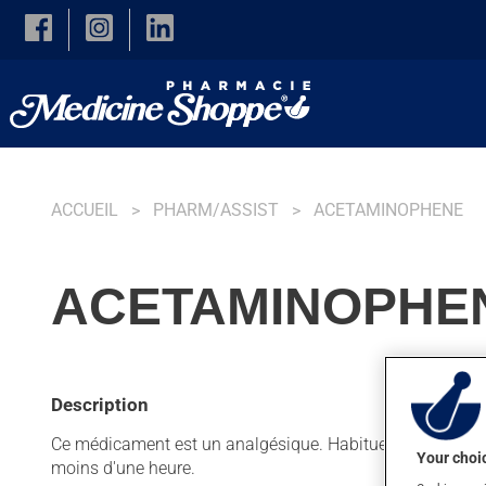
Skip to main content
ACCUEIL
PHARM/ASSIST
ACETAMINOPHENE
ACETAMINOPHEN
Description
Ce médicament est un analgésique. Habituellement, on l'uti
Your choic
moins d'une heure.