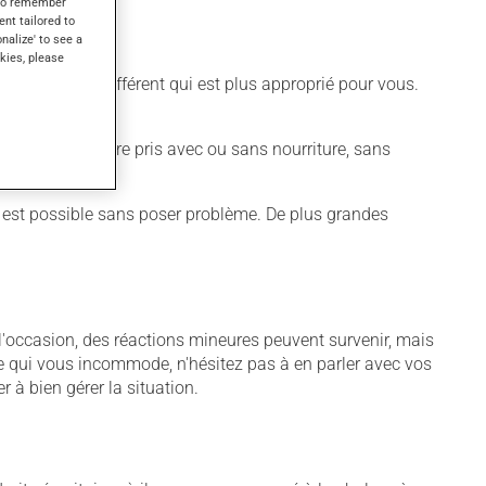
s to remember
ent tailored to
onalize' to see a
kies, please
qué un horaire différent qui est plus approprié pour vous.
édicament peut être pris avec ou sans nourriture, sans
.) est possible sans poser problème. De plus grandes
À l'occasion, des réactions mineures peuvent survenir, mais
me qui vous incommode, n'hésitez pas à en parler avec vos
r à bien gérer la situation.