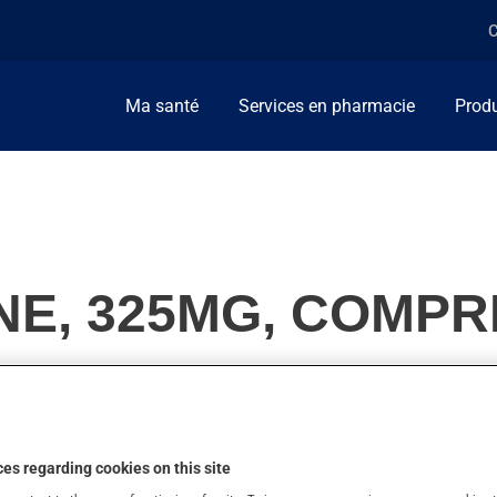
C
Ma santé
Services en pharmacie
Produ
E, 325MG, COMPR
lise pour la douleur ou pour réduire la fièvre. On l'emploie auss
es regarding cookies on this site