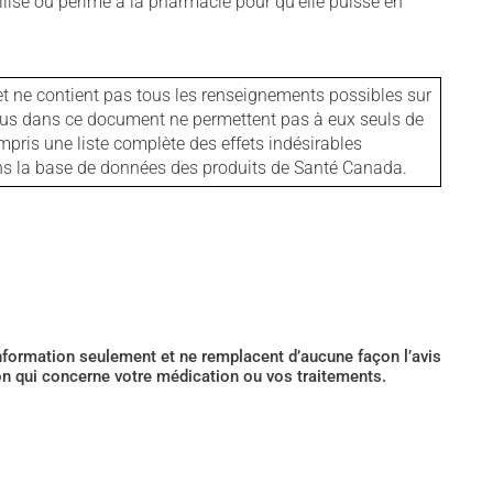
isé ou périmé à la pharmacie pour qu'elle puisse en
et ne contient pas tous les renseignements possibles sur
tenus dans ce document ne permettent pas à eux seuls de
mpris une liste complète des effets indésirables
ans la base de données des produits de Santé Canada.
’information seulement et ne remplacent d’aucune façon l’avis
ion qui concerne votre médication ou vos traitements.