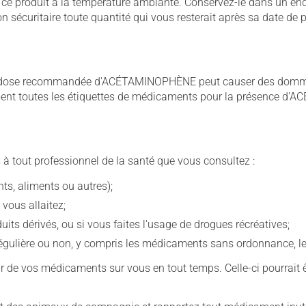
 produit à la température ambiante. Conservez-le dans un endroi
çon sécuritaire toute quantité qui vous resterait après sa date de
 dose recommandée d'ACÉTAMINOPHÈNE peut causer des dommage
sement toutes les étiquettes de médicaments pour la présence 
 à tout professionnel de la santé que vous consultez :
s, aliments ou autres);
 vous allaitez;
s dérivés, ou si vous faites l'usage de drogues récréatives;
ulière ou non, y compris les médicaments sans ordonnance, les 
our de vos médicaments sur vous en tout temps. Celle-ci pourrait ê