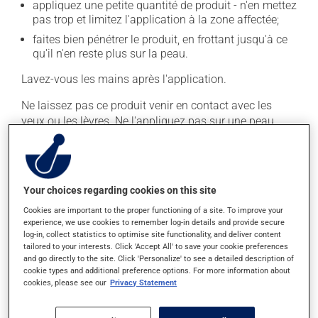
appliquez une petite quantité de produit - n'en mettez
pas trop et limitez l'application à la zone affectée;
faites bien pénétrer le produit, en frottant jusqu'à ce
qu'il n'en reste plus sur la peau.
Lavez-vous les mains après l'application.
Ne laissez pas ce produit venir en contact avec les
yeux ou les lèvres. Ne l'appliquez pas sur une peau
blessée par une coupure ou une éraflure.
Habituellement, on n'utilise ce médicament qu'au
besoin. Il est important de respecter la posologie
Your choices regarding cookies on this site
inscrite sur l'étiquette. N'en utilisez pas plus, ni plus
souvent qu'indiqué.
Cookies are important to the proper functioning of a site. To improve your
experience, we use cookies to remember log-in details and provide secure
log-in, collect statistics to optimise site functionality, and deliver content
tailored to your interests. Click 'Accept All' to save your cookie preferences
Effets indésirables
and go directly to the site. Click 'Personalize' to see a detailed description of
cookie types and additional preference options. For more information about
En plus de ses effets recherchés, ce produit peut à
cookies, please see our
Privacy Statement
l'occasion entraîner certains effets indésirables (effets
secondaires), notamment :