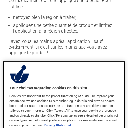
Ce médicament doit être appliqué sur la peau. Pour
l'utiliser :
nettoyez bien la région à traiter;
appliquez une petite quantité de produit et limitez
l'application à la région affectée.
Lavez-vous les mains après l'application - sauf,
évidemment, si c'est sur les mains que vous avez
appliqué le produit !
Ne laissez pas ce produit venir en contact avec vos
yeux.
En règle générale, on utilise ce produit deux fois par
jour. Il est possible que votre pharmacien vous ait
Your choices regarding cookies on this site
indiqué un horaire différent qui est plus approprié pour
Cookies are important to the proper functioning of a site. To improve your
vous. Ne cessez pas de l'appliquer dès qu'une
experience, we use cookies to remember log-in details and provide secure
amélioration est visible. Continuez pour la durée de
log-in, collect statistics to optimise site functionality, and deliver content
tailored to your interests. Click 'Accept All' to save your cookie preferences
traitement indiquée.
and go directly to the site. Click 'Personalize' to see a detailed description of
cookie types and additional preference options. For more information about
Il est important de respecter la posologie inscrite sur
cookies, please see our
Privacy Statement