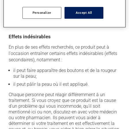
l'étiquette. N'en utilisez pas plus, ni plus souvent
qu'indiqué. Les dérivés de la cortisone peuvent amincir
Personalize
Accept All
la peau et favoriser les infections de la peau. Ne les
appliquez pas inutilement.
Effets indésirables
En plus de ses effets recherchés, ce produit peut à
l'occasion entraîner certains effets indésirables (effets
secondaires), notamment :
il peut faire apparaître des boutons et de la rougeur
sur la peau;
il peut pâlir la peau où il est appliqué.
Chaque personne peut réagir différemment à un
traitement. Si vous croyez que ce produit est la cause
d'un problème qui vous incommode, qu'il soit
mentionné ici ou non, discutez-en avec votre médecin
ou votre pharmacien. Ils peuvent vous aider à
déterminer si votre traitement en est effectivement la