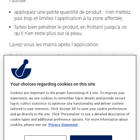
l'utiliser :
appliquez une petite quantité de produit - n'en mettez
pas trop et limitez l'application à la zone affectée;
faites bien pénétrer le produit, en frottant jusqu'à ce
qu'il n'en reste plus sur la peau.
Lavez-vous les mains après l'application.
Ne laissez pas ce produit venir en contact avec les
yeux ou les lèvres. Ne l'appliquez pas sur une peau
blessée par une coupure ou une éraflure.
Il est important de respecter la posologie inscrite sur
Your choices regarding cookies on this site
l'étiquette. N'en utilisez pas plus, ni plus souvent
Cookies are important to the proper functioning of a site. To improve your
qu'indiqué.
experience, we use cookies to remember log-in details and provide secure
log-in, collect statistics to optimise site functionality, and deliver content
tailored to your interests. Click 'Accept All' to save your cookie preferences
Effets indésirables
and go directly to the site. Click 'Personalize' to see a detailed description of
cookie types and additional preference options. For more information about
En plus de ses effets recherchés, ce produit peut à
cookies, please see our
Privacy Statement
l'occasion entraîner certains effets indésirables (effets
secondaires), notamment :