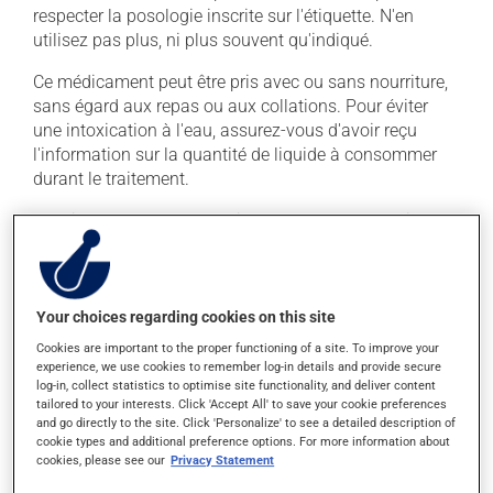
respecter la posologie inscrite sur l'étiquette. N'en
utilisez pas plus, ni plus souvent qu'indiqué.
Ce médicament peut être pris avec ou sans nourriture,
sans égard aux repas ou aux collations. Pour éviter
une intoxication à l'eau, assurez-vous d'avoir reçu
l'information sur la quantité de liquide à consommer
durant le traitement.
La prise d'alcool peut modifier l'effet de ce produit. Il
est recommandé d'éviter la consommation d'alcool
durant le traitement.
Your choices regarding cookies on this site
Effets indésirables
Cookies are important to the proper functioning of a site. To improve your
experience, we use cookies to remember log-in details and provide secure
En plus de ses effets recherchés, ce produit peut à
log-in, collect statistics to optimise site functionality, and deliver content
l'occasion entraîner certains effets indésirables (effets
tailored to your interests. Click 'Accept All' to save your cookie preferences
secondaires), notamment :
and go directly to the site. Click 'Personalize' to see a detailed description of
cookie types and additional preference options. For more information about
il peut causer des maux de tête;
cookies, please see our
Privacy Statement
il peut causer des nausées ou, rarement, des